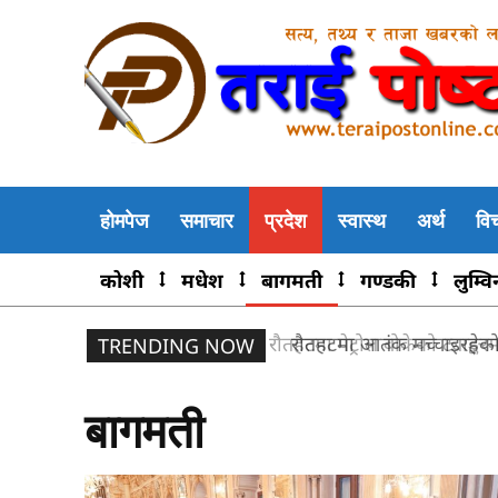
होमपेज
समाचार
प्रदेश
स्वास्थ
अर्थ
वि
कोशी
मधेश
बागमती
गण्डकी
लुम्वि
रौतहटमा आतंक मच्चाइरहेको 
TRENDING NOW
बागमती