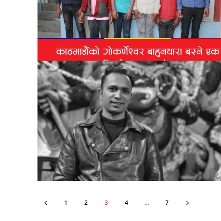
1
2
3
4
...
7