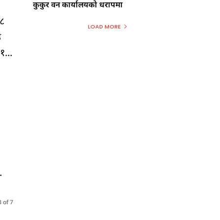
कुकुर वन कार्यालयको धरापमा
–८
LOAD MORE
उ
१...
.
 of 7