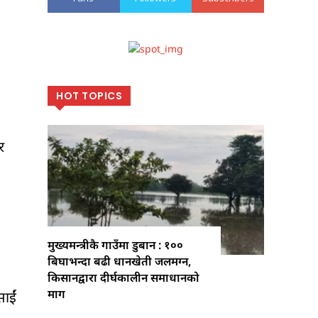
HOT TOPICS
र
मुख्यमन्त्रीकै गाउँमा डुबान : १००
बिघाभन्दा बढी धानखेती जलमग्न,
किसानद्वारा दीर्घकालीन समाधानको
माग
साईं