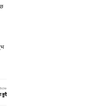
ेछ
ुभ
ticle
 हुदै