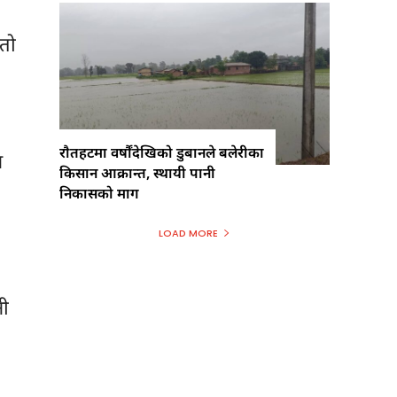
त‍ो
राैतहटमा वर्षौंदेखिको डुबानले बलेरीका
न
किसान आक्रान्त, स्थायी पानी
निकासको माग
LOAD MORE
नी