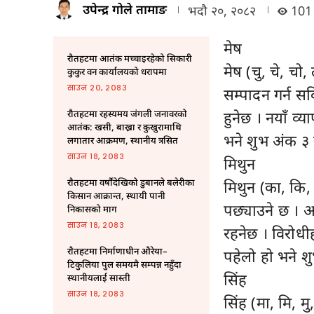
उपेन्द्र गोले तामाङ
भदौ २०, २०८२
101
मेष
रौतहटमा आतंक मच्चाइरहेको सिकारी
मेष (चु, चे, चो,
कुकुर वन कार्यालयको धरापमा
साउन २०, २०८३
सम्पादन गर्न सक
हुनेछ । नयाँ व्
रौतहटमा रहस्यमय जंगली जनावरको
आतंक: खसी, बाख्रा र कुखुरामाथि
भने शुभ अंक ३ 
लगातार आक्रमण, स्थानीय त्रसित
साउन १८, २०८३
मिथुन
राैतहटमा वर्षौंदेखिको डुबानले बलेरीका
मिथुन (का, कि, क
किसान आक्रान्त, स्थायी पानी
पछ्याउने छ । अध
निकासको माग
साउन १८, २०८३
रहनेछ । विरोधी
राैतहटमा निर्माणाधीन औरेया–
पहेलो हो भने श
टिकुलिया पुल समयमै सम्पन्न नहुँदा
सिंह
स्थानीयलाई सास्ती
साउन १८, २०८३
सिंह (मा, मि, मु