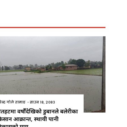
ेन्द्र गोले तामाङ
-
साउन १८, २०८३
ाैतहटमा वर्षौंदेखिको डुबानले बलेरीका
िसान आक्रान्त, स्थायी पानी
िकासको माग