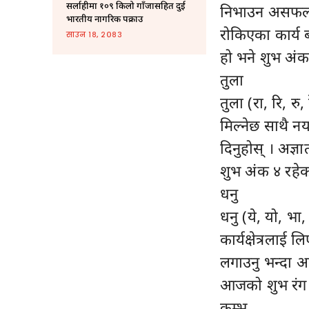
सर्लाहीमा १०९ किलो गाँजासहित दुई
निभाउन असफल भइ
भारतीय नागरिक पक्राउ
रोकिएका कार्य ब
साउन १८, २०८३
हो भने शुभ अंक
तुला
तुला (रा, रि, रु
मिल्नेछ साथै नया
दिनुहोस् । अज्
शुभ अंक ४ रहेक
धनु
धनु (ये, यो, भा,
कार्यक्षेत्रलाई ल
लगाउनु भन्दा 
आजको शुभ रंग 
कुम्भ