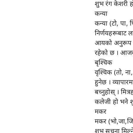
शुभ रंग केशरी 
कन्या
कन्या (टो, पा, प
निर्णयहरूबाट ल
आयको अनुरूप खर्
रहेको छ । आजको
बृश्चिक
वृश्चिक (तो, ना, 
हुनेछ । व्यापार
बच्नुहोस् । मित
कलेजी हो भने श
मकर
मकर (भो,जा,जि,
शुभ सूचना मिल्