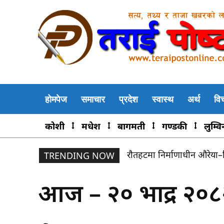
होमपेज
समाचार
प्रदेश
स्वास्थ
अर्थ
वि
कोशी
मधेश
बागमती
गण्डकी
लुम्वि
सर्लाहीमा १०९ किलो गाँजासह
TRENDING NOW
आज – २० भाद्र २०८