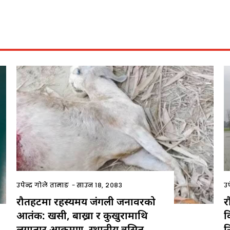
उपेन्द्र गोले तामाङ
-
साउन १८, २०८३
उप
रौतहटमा रहस्यमय जंगली जनावरको
र
आतंक: खसी, बाख्रा र कुखुरामाथि
क
लगातार आक्रमण, स्थानीय त्रसित
न