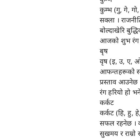
कुम्भ (गु, गे, ग
सक्ला । राजनीतिक
बोल्दाखेरि बुद्
आजको शुभ रंग ख
बृष
वृष (इ, उ, ए, ओ
आफन्तहरूको साथ
प्रस्ताव आउनेछ
रंग हरियो हो भ
कर्कट
कर्कट (हि, हु, ह
सफल रहनेछ । कार
सुखमय र राम्रो