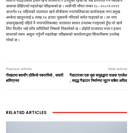
विवरण नदिइएकाले इन्धन खर्च मितव्ययी र उपयुक्त रहेको छ भन्ने प्रमाणित गर्न नसकिने
अवस्था देखिएको महालेखा परिक्षकको छ । त्यसैगरि भौचर नम्बर २८–२०८०१२१९१
अन्तर्गत १४ महिनाको यातायात खर्च शीर्षकमा नगरपालिकाका कार्यवाहक नगर प्रमुख
अम्बेया खातुनलाई ७ लाख १४ हजार भुक्तानी गरिएको समेत पाइएको छ । तर नगर
उपप्रमुखलाई पहिले नै नगरपालिकाबाट यातायात साधन उपलब्ध गराइएको हुँदा यो खर्च
लिन मिल्दैन भन्ने जाँच समितिको निष्कर्ष निकालेको छ । दोहोरो यातायात भत्ता र इन्धन
वापतको रकम असुल गर्नुपर्ने महालेखा परीक्षकको कार्यालयद्वारा सिफारिसमा उल्लेख
गरेको छ ।
Previous article
Next article
रौतहटमा बससँग ठोकियो स्कारपियो , सवारी
गैडाटारका एक युवा समुहद्धारा सडक ग्रावेल
क्षतिग्रस्त
, समृद्ध गैडाटार निर्माणमा जुट्न सबैमा अपिल
RELATED ARTICLES