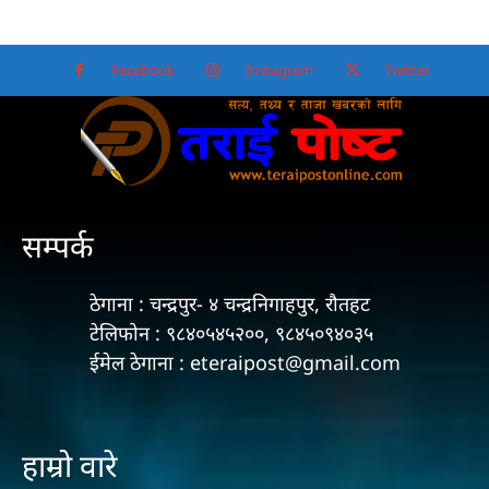
सम्पर्क
ठेगाना : चन्द्रपुर- ४ चन्द्रनिगाहपुर, रौतहट
टेलिफोन : ९८४०५४५२००, ९८४५०९४०३५
ईमेल ठेगाना : eteraipost@gmail.com
हाम्रो वारे