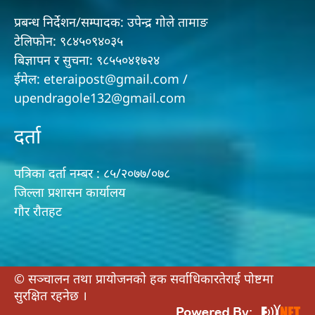
प्रबन्ध निर्देशन/सम्पादक: उपेन्द्र गोले तामाङ
टेलिफोन: ९८४५०९४०३५
बिज्ञापन र सुचना: ९८५५०४१७२४
ईमेल: eteraipost@gmail.com /
upendragole132@gmail.com
दर्ता
पत्रिका दर्ता नम्बर : ८५/२०७७/०७८
जिल्ला प्रशासन कार्यालय
गौर राैतहट
© सञ्चालन तथा प्रायाेजनकाे हक सर्वाधिकारतेराई पोष्टमा
सुरक्षित रहनेछ ।