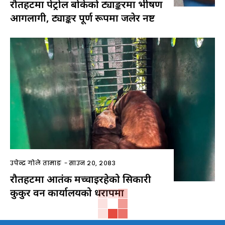
रौतहटमा पेट्रोल बोकेको ट्याङ्करमा भीषण
आगलागी, ट्याङ्कर पूर्ण रूपमा जलेर नष्ट
उपेन्द्र गोले तामाङ
-
साउन २०, २०८३
रौतहटमा आतंक मच्चाइरहेको सिकारी
कुकुर वन कार्यालयको धरापमा