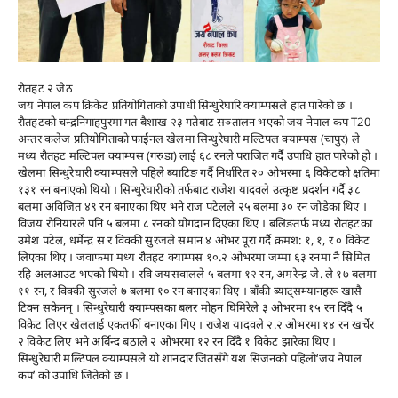
राैतहट २ जेठ
जय नेपाल कप क्रिकेट प्रतियोगिताकाे उपाधी सिन्धुरेघारि क्याम्पसले हात पारेकाे छ ।
राैतहटकाे चन्द्रनिगाहपुरमा गत बैशाख २३ गतेबाट सञ्तालन भएकाे जय नेपाल कप T20
अन्तर कलेज प्रतियोगिताकाे फाईनल खेलमा सिन्धुरेघारी मल्टिपल क्याम्पस (चापुर) ले
मध्य रौतहट मल्टिपल क्याम्पस (गरुडा) लाई ६८ रनले पराजित गर्दै उपाधि हात पारेको हाे ।
खेलमा सिन्धुरेघारी क्याम्पसले पहिले ब्याटिङ गर्दै निर्धारित २० ओभरमा ६ विकेटको क्षतिमा
१३१ रन बनाएकाे थियाे । सिन्धुरेघारीकाे तर्फबाट राजेश यादवले उत्कृष्ट प्रदर्शन गर्दै ३८
बलमा अविजित ४९ रन बनाएका थिए भने राज पटेलले २५ बलमा ३० रन जोडेका थिए ।
विजय रौनियारले पनि ५ बलमा ८ रनको योगदान दिएका थिए । बलिङतर्फ मध्य रौतहटका
उमेश पटेल, धर्मेन्द्र स र विक्की सुरजले समान ४ ओभर पूरा गर्दै क्रमश: १, १, र ० विकेट
लिएका थिए । जवाफमा मध्य रौतहट क्याम्पस १०.२ ओभरमा जम्मा ६३ रनमा नै सिमित
रहि अलआउट भएकाे थियाे । रवि जयसवालले ५ बलमा १२ रन, अमरेन्द्र जे. ले १७ बलमा
११ रन, र विक्की सुरजले ७ बलमा १० रन बनाएका थिए । बाँकी ब्याट्सम्यानहरू खासै
टिक्न सकेनन् । सिन्धुरेघारी क्याम्पसका बलर मोहन घिमिरेले ३ ओभरमा १५ रन दिँदै ५
विकेट लिएर खेललाई एकतर्फी बनाएका गिए । राजेश यादवले २.२ ओभरमा १४ रन खर्चेर
२ विकेट लिए भने अर्बिन्द बठाले २ ओभरमा १२ रन दिँदै १ विकेट झारेका थिए ।
सिन्धुरेघारी मल्टिपल क्याम्पसले यो शानदार जितसँगै यश सिजनकाे पहिलाे‘जय नेपाल
कप’ को उपाधि जितेको छ ।