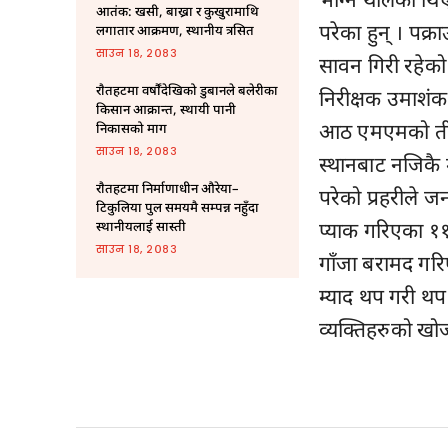
आतंक: खसी, बाख्रा र कुखुरामाथि
परेका हुन् । पक्
लगातार आक्रमण, स्थानीय त्रसित
साउन १८, २०८३
सावन गिरी रहेको
राैतहटमा वर्षौंदेखिको डुबानले बलेरीका
निरीक्षक उमाशं
किसान आक्रान्त, स्थायी पानी
आठ एमएमको तीन 
निकासको माग
साउन १८, २०८३
स्थानबाट नजिकै 
राैतहटमा निर्माणाधीन औरेया–
परेको प्रहरीले ज
टिकुलिया पुल समयमै सम्पन्न नहुँदा
प्याक गरिएका १
स्थानीयलाई सास्ती
साउन १८, २०८३
गाँजा बरामद गर
म्याद थप गरी थप
व्यक्तिहरुको खो