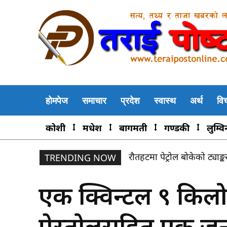
होमपेज
समाचार
प्रदेश
स्वास्थ
अर्थ
वि
कोशी
मधेश
बागमती
गण्डकी
लुम्वि
रौतहटमा पेट्रोल बोकेको ट्याङ्
TRENDING NOW
एक क्विन्टल ९ किल
पेस्तोलसहित एक जन