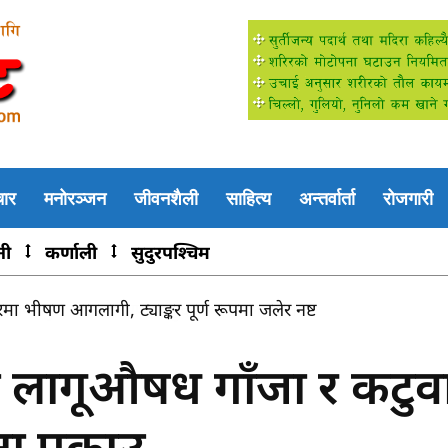
चार
मनोरञ्जन
जीवनशैली
साहित्य
अन्तर्वार्ता
रोजगारी
नी
कर्णाली
सुदुरपश्चिम
करमा भीषण आगलागी, ट्याङ्कर पूर्ण रूपमा जलेर नष्ट
ो लागूऔषध गाँजा र कटुव
ा पक्राउ