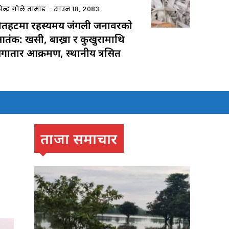
ेन्द्र गोले तामाङ
-
साउन १८, २०८३
ौतहटमा रहस्यमय जंगली जनावरको
तंक: खसी, बाख्रा र कुखुरामाथि
गातार आक्रमण, स्थानीय त्रसित