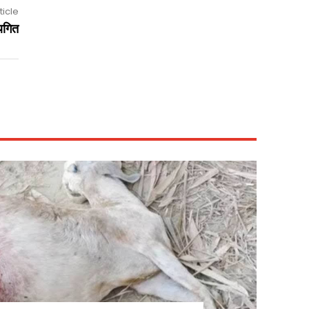
ticle
थगित