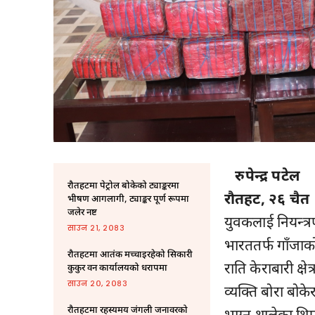
रुपेन्द्र पटेल
रौतहटमा पेट्रोल बोकेको ट्याङ्करमा
रौतहट, २६ चैत 
भीषण आगलागी, ट्याङ्कर पूर्ण रूपमा
जलेर नष्ट
युवकलाई नियन्त्र
साउन २१, २०८३
भारततर्फ गाँजाको
रौतहटमा आतंक मच्चाइरहेको सिकारी
राति केराबारी क्
कुकुर वन कार्यालयको धरापमा
साउन २०, २०८३
व्यक्ति बोरा बोक
रौतहटमा रहस्यमय जंगली जनावरको
भाग्न थालेका थिए