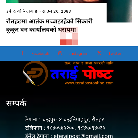
उपेन्द्र गोले तामाङ
-
साउन २०, २०८३
रौतहटमा आतंक मच्चाइरहेको सिकारी
कुकुर वन कार्यालयको धरापमा
Facebook
Instagram
Twitter
सम्पर्क
ठेगाना : चन्द्रपुर- ४ चन्द्रनिगाहपुर, रौतहट
टेलिफोन : ९८४०५४५२००, ९८४५०९४०३५
ईमेल ठेगाना : eteraipost@gmail.com