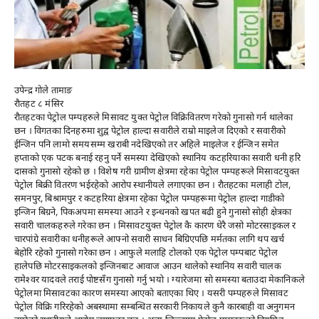
उपेन्द्र गाेले तामाङ
राैतहट ८ मंसिर
राैतहटका पेट्रोल पम्पहरुले मिसावट युक्त पेट्रोल विक्रिवितरण गरेकाे गुनासाे गर्न थालेका
छन । विगतका दिनहरुमा शुद्व पेट्रोल हाल्दा सवारीले राम्राे माइलेज दिएकाे र सवारीकाे
ईन्जिन पनि लामाे समयसम्म खराबी नदेखिएकाे तर अहिले माइलेज र ईन्जिन समेत
हप्ताकाे एक पटक बनाई रहनु पर्ने समस्या देखिएकाे स्थानिय कटहरियाका सवारी धनी हरि
दासकाे गुनासाे रहेकाे छ । विशेष गरी ग्रामीण क्षेत्रमा रहेका पेट्रोल पम्पहरूले मिसावटयुक्त
पेट्रोल बिक्री वितरण भईरहेकाे आरोप स्थानीयले लगाएका छन । राैतहटका मलाही टोल,
समनपुर, बिश्रामपुर र कटहरिया क्षेत्रमा रहेका पेट्रोल पम्पहरूमा पेट्रोल हाल्दा गाडीको
इन्जिन बिग्रने, पिकअपमा समस्या आउने र इन्धनको खपत बढी हुने गुनासो साेही क्षेत्रका
सवारी चालकहरुले गरेका छन । मिसावटयुक्त पेट्रोल कै कारण धेरै जसो मोटरसाइकल र
चारपांग्रे सवारीका धनीहरूले आफ्नो सवारी साधन बिग्रिएपछि मर्मतका लागि थप खर्च
बेहोरि रहेको गुनासाे गरेका छन । आफुले मलाहि टोलको एक पेट्रोल पम्पबाट पेट्रोल
हालेपछि मोटरसाइकलको इन्जिनबाट आवाज आउन थालेकाे स्थानिय सवारी चालक
रामेश्वर यादवले तराई पाेष्टसँग गुनासाे गर्नु भयाे । ग्यारेजमा साे समस्या बताउदा मेकानिकले
पेट्रोलमा मिसावटका कारण समस्या आएकाे बताएका थिए । यसरी पम्पहरुले मिसावट
पेट्रोल विक्रि गरिरहेकाे अबस्थामा सम्बन्धित सरकारी निकायले कुनै कारबाही वा अनुगमन