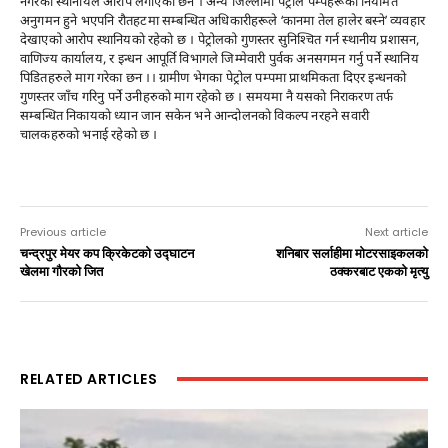
नगरेको स्थानीयले आराेप लगाएका छन । अन्य जिल्लामा पेट्रोल पम्पहरूको नियमित
अनुगमन हुने भएपनि रौतहटमा सम्बन्धित अधिकारीहरूले ‘कानमा तेल हालेर बस्ने’ व्यवहार
देखाएको आरोप स्थानियकाे रहेकाे छ । पेट्रोलको गुणस्तर सुनिश्चित गर्न स्थानीय प्रशासन,
वाणिज्य कार्यालय, र इन्धन आपूर्ति विभागले जिम्मेवारी पुर्वक अनसगमन गर्नु पर्ने स्थानिय
पिडितहरुले माग गरेका छन ।। ग्रामीण भेगका पेट्रोल पम्पमा प्राथमिकता दिएर इन्धनको
गुणस्तर जाँच गरिनु पर्ने उनीहरुकाे माग रहेकाे छ । समयमा नै यसकाे निराकरण तर्फ
सम्बन्धित निकायकाे ध्यान जान सकेन भने आन्दोलनकाे विकल्प नरहने सवारी
चालकहरुकाे भनाई रहेकाे छ ।
Previous article
Next article
चन्द्रपुर मेयर कप क्रिकेटकाे उद्घाटन
शनिबार सर्लाहीमा माेटरसाइकलकाे
खेलमा गाैरकाे जित
ठक्करबाट एककाे मृत्यु
RELATED ARTICLES