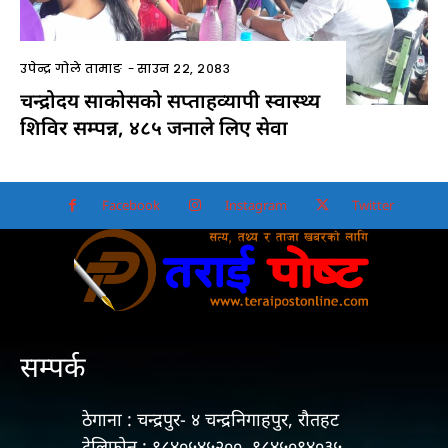
सम्पर्क
ठेगाना : चन्द्रपुर- ४ चन्द्रनिगाहपुर, रौतहट
टेलिफोन : ९८४०५४५२००, ९८४५०९४०३५