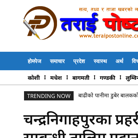
होमपेज
समाचार
प्रदेश
स्वास्थ
अर्थ
वि
कोशी
मधेश
बागमती
गण्डकी
लुम्वि
बाढीको पानीमा डुबेर बालकको
TRENDING NOW
चन्द्रनिगाहपुरका प्
सम्बन्धी तालिम प्रदा