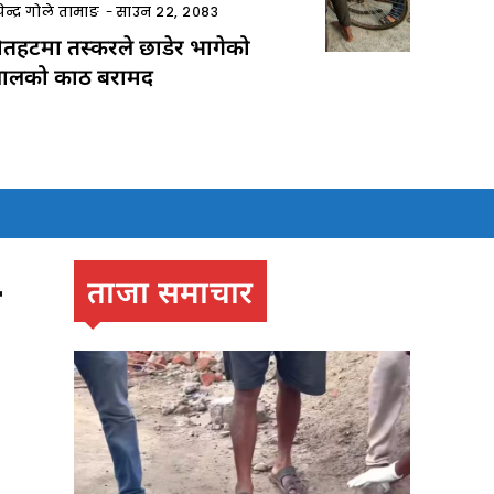
ेन्द्र गोले तामाङ
-
साउन २२, २०८३
ौतहटमा तस्करले छाडेर भागेको
ालको काठ बरामद