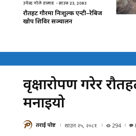
उपेन्द्र गोले तामाङ
-
साउन २३, २०८३
राैतहट गौरमा निःशुल्क एन्टी–रेबिज
खोप शिविर सञ्चालन