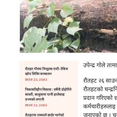
उपेन्द्र गाेले ताम
राैतहट गौरमा निःशुल्क एन्टी–रेबिज
खोप शिविर सञ्चालन
राैतहट २६ साउ
साउन २३, २०८३
राैतहटकाे चन्द
निकासविहीन विकास : वर्षेनी दोहोरिने
सास्ती, बालुवामा पानी हालेसरह
प्रदान गरिएकाे 
राज्यको लगानी
कर्मचारीहरुलाइ 
साउन २२, २०८३
जनाएकाे छ । चन्
रौतहटमा तस्करले छाडेर भागेको