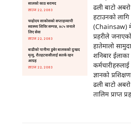
सालको काठ बरामद
ढली बाटो अबरो
साउन २२, २०८३
हटाउनको लागि चन
चन्द्रोदय साकोसको सप्ताहव्यापी
(Chainsaw) मे
स्वास्थ्य शिविर सम्पन्न, ४८५ जनाले
लिए सेवा
प्रहरीले जनाएका
साउन २२, २०८३
हातेमालो सामुद
बाढीको पानीमा डुबेर बालकको दुःखद
शनिबार ईलाका प्
मृत्यु, रौतहटवासीलाई सतर्क रहन
आग्रह
कर्मचारीहरुलाई 
साउन २२, २०८३
ज्ञानको प्रशिक
ढली बाटो अबरो
तालिम प्राप्त 