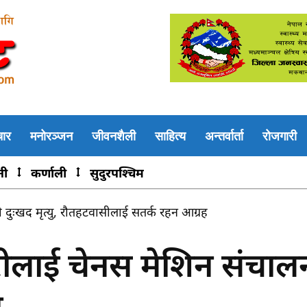
चार
मनोरञ्जन
जीवनशैली
साहित्य
अन्तर्वार्ता
रोजगारी
नी
कर्णाली
सुदुरपश्चिम
 दुःखद मृत्यु, रौतहटवासीलाई सतर्क रहन आग्रह
रहरीलाई चेनस मेशिन संचाल
न