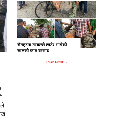
रौतहटमा तस्करले छाडेर भागेको
सालको काठ बरामद
LOAD MORE
म
ी
ले
रुख