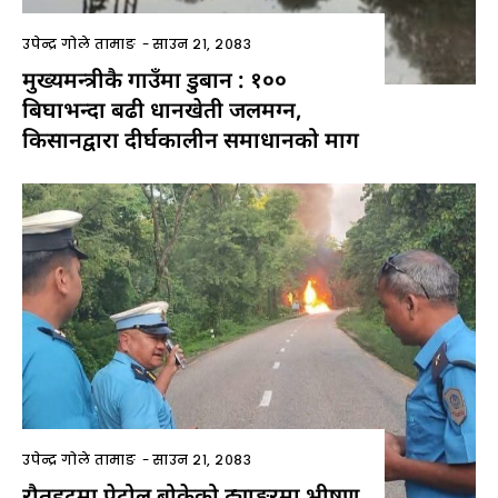
उपेन्द्र गोले तामाङ
-
साउन २१, २०८३
मुख्यमन्त्रीकै गाउँमा डुबान : १००
बिघाभन्दा बढी धानखेती जलमग्न,
किसानद्वारा दीर्घकालीन समाधानको माग
उपेन्द्र गोले तामाङ
-
साउन २१, २०८३
रौतहटमा पेट्रोल बोकेको ट्याङ्करमा भीषण