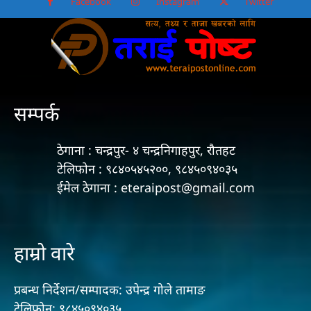
Facebook
Instagram
Twitter
सम्पर्क
ठेगाना : चन्द्रपुर- ४ चन्द्रनिगाहपुर, रौतहट
टेलिफोन : ९८४०५४५२००, ९८४५०९४०३५
ईमेल ठेगाना : eteraipost@gmail.com
हाम्रो वारे
प्रबन्ध निर्देशन/सम्पादक: उपेन्द्र गोले तामाङ
टेलिफोन: ९८४५०९४०३५