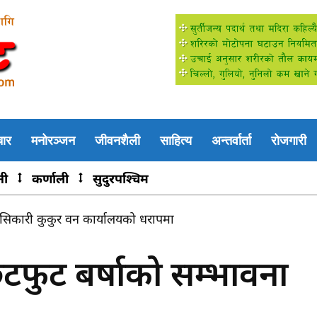
चार
मनोरञ्जन
जीवनशैली
साहित्य
अन्तर्वार्ता
रोजगारी
नी
कर्णाली
सुदुरपश्चिम
वरको आतंक: खसी, बाख्रा र कुखुरामाथि लगातार आक्रमण, स्थानीय त
टफुट बर्षाको सम्भावना