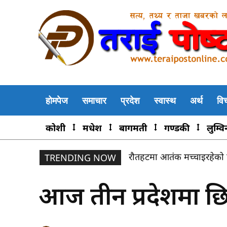
होमपेज
समाचार
प्रदेश
स्वास्थ
अर्थ
वि
कोशी
मधेश
बागमती
गण्डकी
लुम्वि
रौतहटमा रहस्यमय जंगली जना
TRENDING NOW
आज तीन प्रदेशमा छि