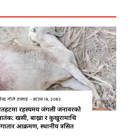
ेन्द्र गोले तामाङ
-
साउन १८, २०८३
ौतहटमा रहस्यमय जंगली जनावरको
तंक: खसी, बाख्रा र कुखुरामाथि
गातार आक्रमण, स्थानीय त्रसित