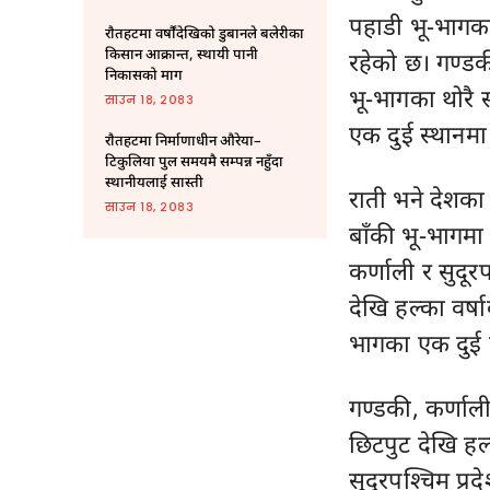
पहाडी भू-भागका
राैतहटमा वर्षौंदेखिको डुबानले बलेरीका
किसान आक्रान्त, स्थायी पानी
रहेको छ। गण्डक
निकासको माग
भू-भागका थोरै 
साउन १८, २०८३
एक दुई स्थानमा
राैतहटमा निर्माणाधीन औरेया–
टिकुलिया पुल समयमै सम्पन्न नहुँदा
स्थानीयलाई सास्ती
राती भने देशक
साउन १८, २०८३
बाँकी भू-भागम
कर्णाली र सुदू
देखि हल्का वर्
भागका एक दुई 
गण्डकी, कर्णाल
छिटपुट देखि हल्
सुदूरपश्चिम प्