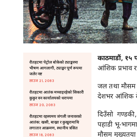
काठमाडौं, १५ 
रौतहटमा पेट्रोल बोकेको ट्याङ्करमा
आंशिक प्रभाव र
भीषण आगलागी, ट्याङ्कर पूर्ण रूपमा
जलेर नष्ट
साउन २१, २०८३
जल तथा मौसम वि
रौतहटमा आतंक मच्चाइरहेको सिकारी
देशभर आंशिक 
कुकुर वन कार्यालयको धरापमा
साउन २०, २०८३
दिउँसो गण्डकी, 
रौतहटमा रहस्यमय जंगली जनावरको
आतंक: खसी, बाख्रा र कुखुरामाथि
पहाडी भू-भागम
लगातार आक्रमण, स्थानीय त्रसित
मौसम मुख्यतया 
साउन १८, २०८३