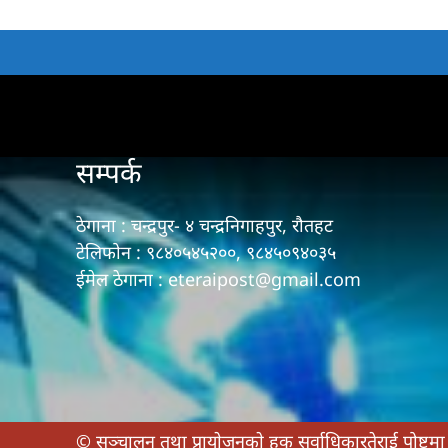
सम्पर्क
ठेगाना : चन्द्रपुर- ४ चन्द्रनिगाहपुर, रौतहट
टेलिफोन : ९८४०५४५२००, ९८४५०९४०३५
ईमेल ठेगाना : eteraipost@gmail.com
© सञ्चालन तथा प्रायाेजनकाे हक सर्वाधिकारतेराई पोष्टमा 