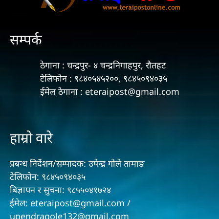
सम्पर्क
ठेगाना : चन्द्रपुर- ४ चन्द्रनिगाहपुर, रौतहट
टेलिफोन : ९८४०५४५२००, ९८४५०९४०३५
ईमेल ठेगाना : eteraipost@gmail.com
हाम्रो वारे
प्रबन्ध निर्देशन/सम्पादक: उपेन्द्र गोले तामाङ
टेलिफोन: ९८४५०९४०३५
बिज्ञापन र सुचना: ९८५५०४१७२४
ईमेल: eteraipost@gmail.com /
upendragole132@gmail.com