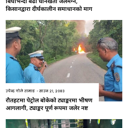
बिघाभन्दा बढी धानखेती जलमग्न,
किसानद्वारा दीर्घकालीन समाधानको माग
उपेन्द्र गोले तामाङ
-
साउन २१, २०८३
रौतहटमा पेट्रोल बोकेको ट्याङ्करमा भीषण
आगलागी, ट्याङ्कर पूर्ण रूपमा जलेर नष्ट