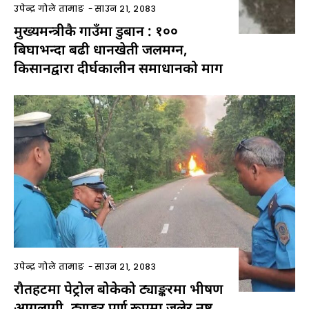
उपेन्द्र गोले तामाङ
-
साउन २१, २०८३
मुख्यमन्त्रीकै गाउँमा डुबान : १००
बिघाभन्दा बढी धानखेती जलमग्न,
किसानद्वारा दीर्घकालीन समाधानको माग
उपेन्द्र गोले तामाङ
-
साउन २१, २०८३
रौतहटमा पेट्रोल बोकेको ट्याङ्करमा भीषण
आगलागी, ट्याङ्कर पूर्ण रूपमा जलेर नष्ट