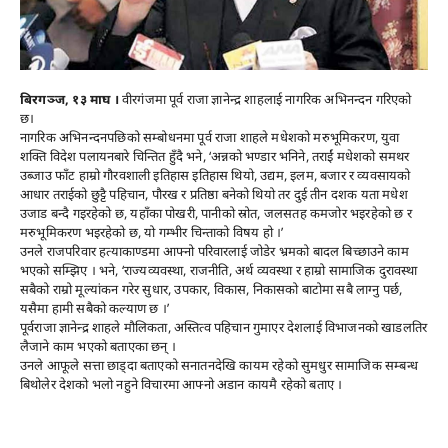
बिरगञ्ज, १३ माघ ।
वीरगंजमा पूर्व राजा ज्ञानेन्द्र शाहलाई नागरिक अभिनन्दन गरिएको
छ।
नागरिक अभिनन्दनपछिको सम्बोधनमा पूर्व राजा शाहले मधेशको मरुभूमिकरण, युवा
शक्ति विदेश पलायनबारे चिन्तित हुँदै भने, ‘अन्नको भण्डार भनिने, तराईं मधेशको समथर
उब्जाउ फाँट हाम्रो गौरवशाली इतिहास इतिहास थियो, उद्यम, इलम, बजार र व्यवसायको
आधार तराईको छुट्टै पहिचान, पौरख र प्रतिष्ठा बनेको थियो तर दुई तीन दशक यता मधेश
उजाड बन्दै गइरहेको छ, यहाँका पोखरी, पानीको स्रोत, जलसतह कमजोर भइरहेको छ र
मरुभूमिकरण भइरहेको छ, यो गम्भीर चिन्ताको विषय हो ।’
उनले राजपरिवार हत्याकाण्डमा आफ्नो परिवारलाई जोडेर भ्रमको बादल बिच्छाउने काम
भएको सम्झिए । भने, ‘राज्यव्यवस्था, राजनीति, अर्थ व्यवस्था र हाम्रो सामाजिक दुरावस्था
सबैको राम्रो मूल्यांकन गरेर सुधार, उपकार, विकास, निकासको बाटोमा सबै लाग्नु पर्छ,
यसैमा हामी सबैको कल्याण छ ।’
पूर्वराजा ज्ञानेन्द्र शाहले मौलिकता, अस्तित्व पहिचान गुमाएर देशलाई विभाजनको खाडलतिर
लैजाने काम भएको बताएका छन् ।
उनले आफूले सत्ता छाड्दा बताएको सनातनदेखि कायम रहेको सुमधुर सामाजिक सम्बन्ध
बिथोलेर देशको भलो नहुने विचारमा आफ्नो अडान कायमै रहेको बताए ।