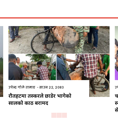
उपेन्द्र गोले तामाङ
-
साउन २२, २०८३
उप
रौतहटमा तस्करले छाडेर भागेको
च
सालको काठ बरामद
स
स