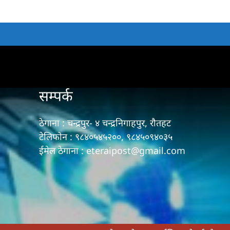
सम्पर्क
ठेगाना : चन्द्रपुर- ४ चन्द्रनिगाहपुर, रौतहट
टेलिफोन : ९८४०५४५२००, ९८४५०९४०३५
ईमेल ठेगाना : eteraipost@gmail.com