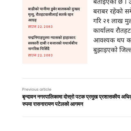
बताइएको छ । उ
बाढीको पानीमा डुबेर बालकको दुःखद
बराबर रहेको सम
मृत्यु, रौतहटवासीलाई सतर्क रहन
गरि २१ लाख मुल
आग्रह
साउन २२, २०८३
कार्यालय रौतह
चन्द्रनिगाहपुरमा ग्यासको हाहाकार:
आवश्यक थप कार
सरकारी दाबी र बजारको यथार्थबीच
बुझाइएकाे जिल्
नागरिक पिसिँदै
साउन २२, २०८३
Previous article
बृन्दावन नगरपालिकामा दोस्रो पटक प्रमुख प्रशासकीय अधि
रुपमा रासनारायण पटेलको आगमन