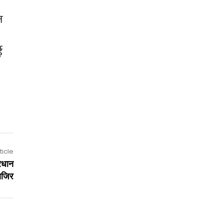
त
ई
ticle
्रधान
ाजिर