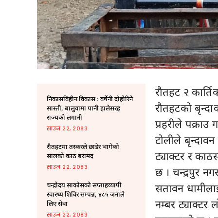
रौतहट २ कार्ति
निकासविहीन विकास : वर्षेनी दोहोरिने
रौतहटको बृन्द
सास्ती, बालुवामा पानी हालेसरह
राज्यको लगानी
प्रहरीले पक्राउ
साउन २२, २०८३
टोलीले बृन्दाव
रौतहटमा तस्करले छाडेर भागेको
ट्याक्टर र काठ
सालको काठ बरामद
साउन २२, २०८३
छ । चन्द्रपुर न
चन्द्रोदय साकोसको सप्ताहव्यापी
सतावन धामीलाई 
स्वास्थ्य शिविर सम्पन्न, ४८५ जनाले
नम्बर ट्याक्ट
लिए सेवा
साउन २२, २०८३