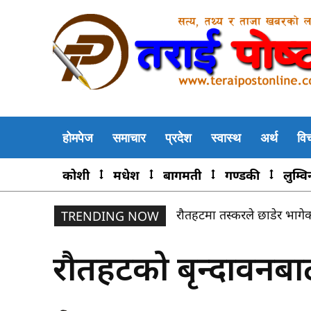
होमपेज
समाचार
प्रदेश
स्वास्थ
अर्थ
वि
कोशी
मधेश
बागमती
गण्डकी
लुम्वि
रौतहटमा तस्करले छाडेर भागेक
चन्द्रोदय साकोसको सप्ताहव्याप
TRENDING NOW
रौतहटको बृन्दावनबाट