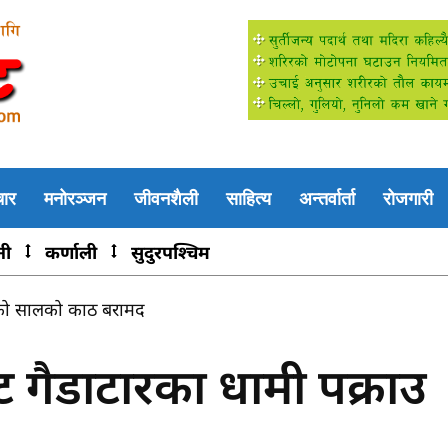
चार
मनोरञ्जन
जीवनशैली
साहित्य
अन्तर्वार्ता
रोजगारी
नी
कर्णाली
सुदुरपश्चिम
ो सालको काठ बरामद
ी स्वास्थ्य शिविर सम्पन्न, ४८५ जनाले लिए सेवा
 गैडाटारका धामी पक्राउ