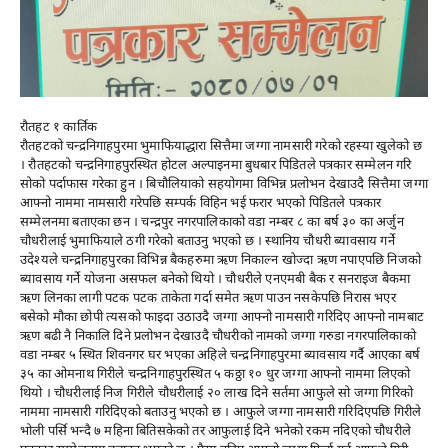
रौतहट १ कार्तिक
रौतहटको चन्द्रनिगाहपुरमा भुमाफियाद्धारा सित्तैमा जग्गा नामसारी गरेको रहस्या खुलेको छ
। रौतहटको चन्द्रनिगाहपुरस्थित होटल अल्पाइनमा बुधबार पिडितले पत्रकार सम्मेलन गरि
सोको पर्दाफास गरेका हुन । बिचौलियाको सहयोगमा विभिन्न प्रलोभन देखाउदै सित्तैमा जग्गा
आफ्नो नाममा नामसारी गरेपछि सम्पर्क विहिन भई फरार भएको पिडितले पत्रकार
सम्मेलनमा बताएका छन । चन्द्रपुर नगरपालिकाको वडा नम्बर ८ का बर्ष ३० का अर्जुन
चौधरीलाई भुमाफियाले ठगी गरेको बताउनु भएको छ । स्थानिय चौधरी ब्यावसाय गर्ने
उदेश्यले चन्द्रनिगाहपुरका विभिन्न बैकहरुमा ऋण निकाल्न खोज्दा ऋण नपाएपछि निजको
ब्यावसाय गर्ने योजना असफल बनेको थियो । चौधरीले एनएमबी बैक र सनराइज बैकमा
ऋण लिनका लागी पटक पटक ताकेता गर्दा समेत ऋण पाउन नसकेपछि निरास भएर
बसेको मौका छोपी त्यसको फाइदा उठाउदै जग्गा आफ्नो नामसारी गरिदिए आफ्नो नामबाट
ऋण बढी नै निकालि दिने प्रलोभन देखाउदै चौधरीको नामको जग्गा गरुडा नगरपालिकाको
वडा नम्बर ५ स्थित शिवनगर घर भएका अहिले चन्द्रनिगाहपुरमा ब्यावसाय गर्दै आएका बर्ष
३५ का ओमनाथ गिरीले चन्द्रनिगाहपुरस्थित ५ कठ्ठा १० धुर जग्गा आफ्नो नाममा लिएको
थियो । चौधरीलाई निज गिरीले चौधरीलाई २० लाख दिने सर्तमा आफुले सो जग्गा गिरिको
नाममा नामसारी गरिदिएको बताउनु भएको छ । आफुले जग्गा नामसारी गरिदिएपछि गिरीले
भोली पर्सि भन्दै ७ महिना बितिसकेको तर आफुलाई दिने भनेको रकम नदिएको चौधरीले