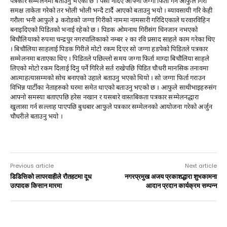
पत्रकार सम्मेलनमा बताउनु भएको छ । पैसा नदिए आफ्नो जग्गा फिर्ता गर्न आफुले गिरी
समक्ष ताकेता गरेको तर भोली भोली भन्दै टार्दै आएको बताउनु भयो । ब्यावसायी गरि केही
गरौला भनी आफुले ३ करोडको जग्गा गिरीको नाममा नामसारी गरिदिएकाले घरवारविहिन
बनाइदिएको पिडितको भनाई रहेको छ । पिडक ओमनाथ गिरीसंग चिनजान नभएको
बिचौलियाको रुपमा चन्द्रपुर नगरपालिकाको नम्बर २ का रवि प्रसाद साहले काम गरेका थिए
। बिचौलिया साहलाई पिडक गिरीले मोटो रकम दिएर सो जग्गा हडपेको पिडितले पत्रकार
सम्मेलनमा बताएका थिए । पिडितले पछिल्लो समय जग्गा फिर्ता माग्दा बिचौलिया साहले
लिएको मोटो रकम दिलाई दिनु पर्ने गिरिले सर्त राखेपछि पिडित चौधरी मानसिक तनावमा
आत्माहत्यासम्मको सोच बनाएको उहाले बताउनु भएको थियो । सो जग्गा फिर्ता गराउन
विभिन्न पार्टीका नेताहरुको घरमा समेत धाएको बताउनु भएको छ । आफुले साथीभाइहरुसंग
आफ्नो समस्या बताएपछि हरेस नखान र यसबारे वास्तबिकता पत्रकार सम्मेलनद्धारा
खुलासा गर्न सल्लाह पाएपछि बुधबार आफुले पत्रकार सम्मेलनको आयोजना गरेको अर्जुन
चौधरीले बताउनु भयो ।
Previous article
Next article
डिडिसिको लापरवाहीले रौतहटमा दूध
नगरप्रमुख अजय प्रकाशद्धारा शुभकामना
उत्पादक किसान मारमा
आदान प्रदान कार्यक्रम सम्पन्न