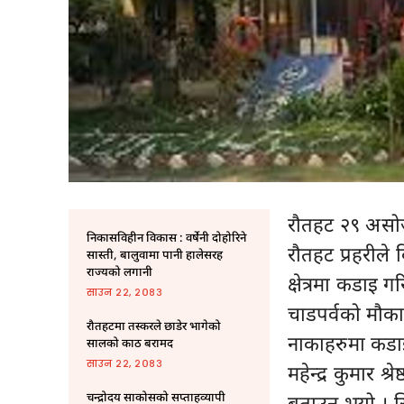
रौतहट २९ अस
निकासविहीन विकास : वर्षेनी दोहोरिने
रौतहट प्रहरीले
सास्ती, बालुवामा पानी हालेसरह
राज्यको लगानी
क्षेत्रमा कडाइ
साउन २२, २०८३
चाडपर्वको मौक
रौतहटमा तस्करले छाडेर भागेको
नाकाहरुमा कडाइ
सालको काठ बरामद
साउन २२, २०८३
महेन्द्र कुमार श्
चन्द्रोदय साकोसको सप्ताहव्यापी
बताउनु भयो । सि