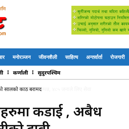
चार
मनोरञ्जन
जीवनशैली
साहित्य
अन्तर्वार्ता
रोजगारी
नी
कर्णाली
सुदुरपश्चिम
ी स्वास्थ्य शिविर सम्पन्न, ४८५ जनाले लिए सेवा
हरुमा कडाई , अबैध
हरीको दावी