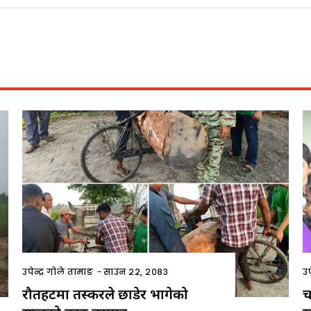
उपेन्द्र गोले तामाङ
-
साउन २२, २०८३
उप
रौतहटमा तस्करले छाडेर भागेको
च