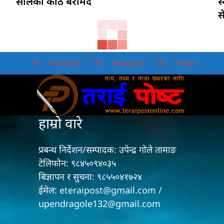
सालको काठ बरामद
स
स
Facebook
Instagram
Twitter
हाम्रो वारे
प्रबन्ध निर्देशन/सम्पादक: उपेन्द्र गोले तामाङ
टेलिफोन: ९८४५०९४०३५
बिज्ञापन र सुचना: ९८५५०४१७२४
ईमेल: eteraipost@gmail.com /
upendragole132@gmail.com