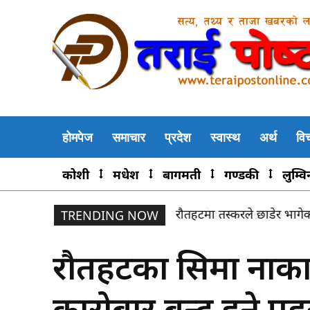
होमपेज
समाचार
प्रदेश
स्वास्थ
अर्थ
वि
कोशी
मधेश
बागमती
गण्डकी
लुम्वि
चन्द्रोदय साकोसको सप्ताहव्याप
TRENDING NOW
रौतहटका सिमा नाका
कारोबार बन्द हुने प्र