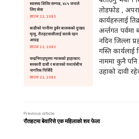
स्वास्थ्य शिविर सम्पन्न, ४८५ जनाले
तोडफोड , अपरा
लिए सेवा
साउन २२, २०८३
कार्यहरुलाई ति
बाढीको पानीमा डुबेर बालकको दुःखद
अर्न्तगत पर्वमा
मृत्यु, रौतहटवासीलाई सतर्क रहन
नदिन जिल्ला प्र
आग्रह
साउन २२, २०८३
गस्ति कार्यलाई 
चन्द्रनिगाहपुरमा ग्यासको हाहाकार:
नाममा कुनै पनि
सरकारी दाबी र बजारको यथार्थबीच
उहाको दावी रहे
नागरिक पिसिँदै
साउन २२, २०८३
Previous article
रौतहटमा बेवारिसे एक महिलाको शव फेला