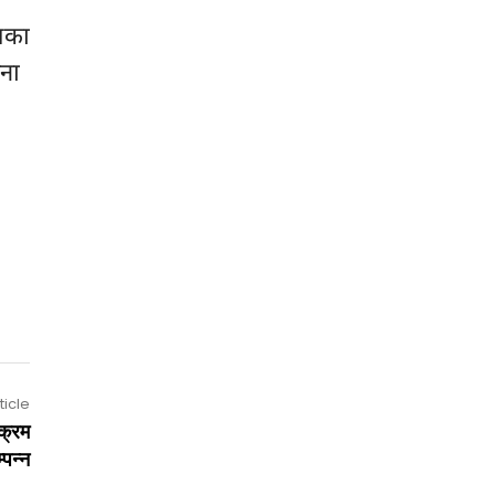
तका
जना
ticle
यक्रम
्पन्न