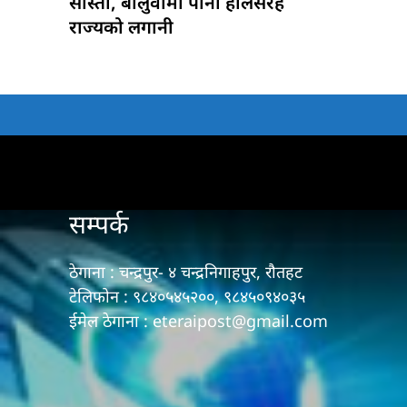
सास्ती, बालुवामा पानी हालेसरह
राज्यको लगानी
सम्पर्क
ठेगाना : चन्द्रपुर- ४ चन्द्रनिगाहपुर, रौतहट
टेलिफोन : ९८४०५४५२००, ९८४५०९४०३५
ईमेल ठेगाना : eteraipost@gmail.com