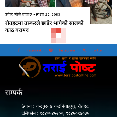
उपेन्द्र गोले तामाङ
-
साउन २२, २०८३
रौतहटमा तस्करले छाडेर भागेको सालको
काठ बरामद
Facebook
Instagram
Twitter
सम्पर्क
ठेगाना : चन्द्रपुर- ४ चन्द्रनिगाहपुर, रौतहट
टेलिफोन : ९८४०५४५२००, ९८४५०९४०३५