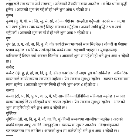
शत्रुहरूले समस्यामा पार्न सक्छन् । परीक्षाको तैयारीमा बाधा आउनेछ । संचित धनमा वृद्धी
हुनेछ । आजको शुभ रंग पहेलो हो भने शुभ अंक ९ रहेको छ ।
कुम्भ
कुम्भ (गु, गे, गो, सा, सि, सु, से, सो, दा) कार्यक्षेत्रमा सम्झौता गर्नुपर्ला। घरको सजावटमा
धन खर्च हुनेछ । स्वास्थ्यलाई लिएर सावधान गर्नुहोला। अरुको लागि बुद्धि र श्रम खर्च
गर्नुपर्ला । आजको शुभ रंग खैरो हो भने शुभ अंक २ रहेको छ ।
बृष
वृष (इ, उ, ए, ओ, वा, वि, वु, वे, वो) कार्यक्षेत्रमा भाग्यको साथ मिल्नेछ । नोकरी वा पेशामा
प्रभाव बढ्नेछ । धार्मिक र सांस्कृतिक कार्यक्रममा सहभागी भइएला । युवाहरूलाई
करियरलाई लिएर नयाँ अवसर मिल्नेछ । आजको शुभ रंग पहेलो हो भने शुभ अंक १ रहेको
छ ।
कर्कट
कर्कट (हि, हु, हे, हो, डा, डि, डु, डे, डो) लगनशीलताले लक्ष्य पूरा गर्न सकिनेछ । पारिवारिक
व्यस्तताले कार्यसमयमा सम्पादन नहोला । प्रेम सम्बन्ध सुमधुर रहनेछ । व्यापार व्यवसायमा
लाभ रहनेछ । आजको शुभ रंग निलो हो भने शुभ अंक ४ रहेको छ ।
कन्या
कन्या (टो, पा, पि, पु, ष, ण, ठ, पे, पो) सामाजिक गतिविधिमा सक्रियता बढ्नेछ । व्यापार
व्यवसायलाई लिएर गरिएको यात्रा सफल रहनेछ । प्रेम सम्बन्ध सुमधुर रहनेछ । आजको
शुभ रंग हरियो हो भने शुभ अंक ६ रहेको छ ।
बृश्चिक
वृश्चिक (तो, ना, नि, नु, ने, नो, या, यि, यु) निजी सम्बन्धमा आत्मीयता बढ्नेछ । अरुको
वादविवादमा आफू अगाडि नबढ्नुहोला । स्वास्थ्यमा सुधार आउनेछ । विद्यार्थीहरूको
पठनपाठनमा मन लाग्नेछ । आजको शुभ रंग कलेजी हो भने शुभ अंक १ रहेको छ ।