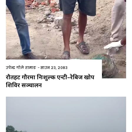
उपेन्द्र गोले तामाङ
-
साउन २३, २०८३
राैतहट गौरमा निःशुल्क एन्टी–रेबिज खोप
शिविर सञ्चालन