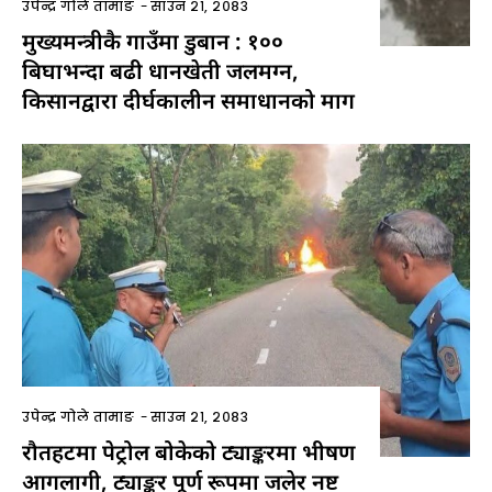
उपेन्द्र गोले तामाङ
-
साउन २१, २०८३
मुख्यमन्त्रीकै गाउँमा डुबान : १००
बिघाभन्दा बढी धानखेती जलमग्न,
किसानद्वारा दीर्घकालीन समाधानको माग
उपेन्द्र गोले तामाङ
-
साउन २१, २०८३
रौतहटमा पेट्रोल बोकेको ट्याङ्करमा भीषण
आगलागी, ट्याङ्कर पूर्ण रूपमा जलेर नष्ट