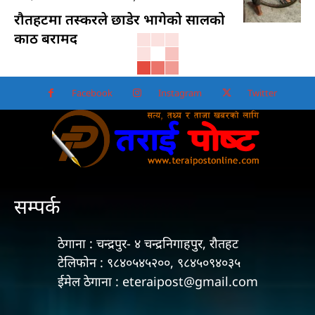
रौतहटमा तस्करले छाडेर भागेको सालको
काठ बरामद
Facebook
Instagram
Twitter
सम्पर्क
ठेगाना : चन्द्रपुर- ४ चन्द्रनिगाहपुर, रौतहट
टेलिफोन : ९८४०५४५२००, ९८४५०९४०३५
ईमेल ठेगाना : eteraipost@gmail.com