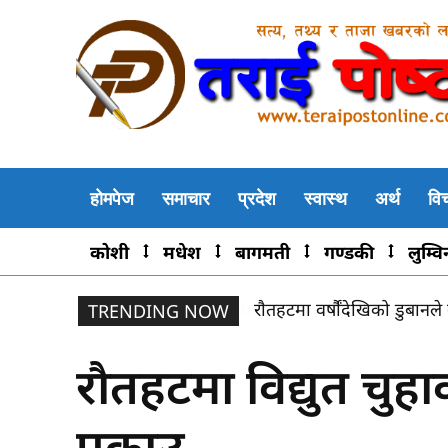
होमपेज
समाचार
प्रदेश
स्वास्थ
अर्थ
वि
कोशी
मधेश
बागमती
गण्डकी
लुम्वि
राैतहटमा वर्षौंदेखिको डुबान
TRENDING NOW
रौतहटमा विद्युत चुह
पक्राउ