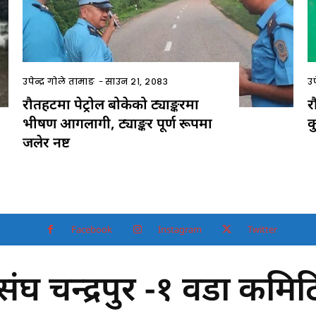
उपेन्द्र गोले तामाङ
-
साउन २१, २०८३
उप
रौतहटमा पेट्रोल बोकेको ट्याङ्करमा
र
भीषण आगलागी, ट्याङ्कर पूर्ण रूपमा
क
जलेर नष्ट
Facebook
Instagram
Twitter