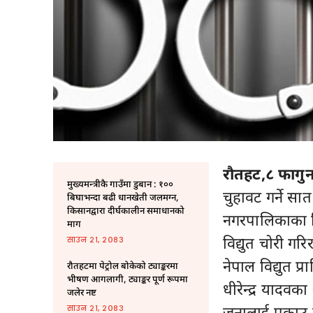
रौतहट,८ फागुन
मुख्यमन्त्रीकै गाउँमा डुबान : १००
चुहावट गर्ने सात
बिघाभन्दा बढी धानखेती जलमग्न,
किसानद्वारा दीर्घकालीन समाधानको
नगरपालिकाका वि
माग
विद्युत चोरी ग
साउन २१, २०८३
नेपाल विद्युत प्
रौतहटमा पेट्रोल बोकेको ट्याङ्करमा
भीषण आगलागी, ट्याङ्कर पूर्ण रूपमा
धीरेन्द्र यादवक
जलेर नष्ट
जनालाई पक्राउ ग
साउन २१, २०८३