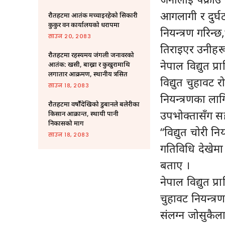
आगलागी र दुर्
रौतहटमा आतंक मच्चाइरहेको सिकारी
कुकुर वन कार्यालयको धरापमा
नियन्त्रण गरिन
साउन २०, २०८३
तिराइएर उनीहरू
रौतहटमा रहस्यमय जंगली जनावरको
नेपाल विद्युत प
आतंक: खसी, बाख्रा र कुखुरामाथि
लगातार आक्रमण, स्थानीय त्रसित
विद्युत चुहावट 
साउन १८, २०८३
नियन्त्रणका लाग
राैतहटमा वर्षौंदेखिको डुबानले बलेरीका
उपभोक्तासँग सह
किसान आक्रान्त, स्थायी पानी
निकासको माग
“विद्युत चोरी 
साउन १८, २०८३
गतिविधि देखेमा 
बताए ।
नेपाल विद्युत प्
चुहावट नियन्त्र
संलग्न जोसुकैल