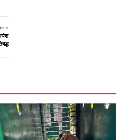
ticle
मधेश
िबद्ध