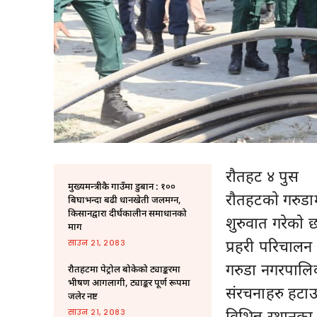
राैतहट ४ पुस
मुख्यमन्त्रीकै गाउँमा डुबान : १००
राैतहटकाे गरुड
बिघाभन्दा बढी धानखेती जलमग्न,
किसानद्वारा दीर्घकालीन समाधानको
शुरुवात गरेकाे
माग
प्रहरी परिचालन 
साउन २१, २०८३
गरुडा नगरपालिका
रौतहटमा पेट्रोल बोकेको ट्याङ्करमा
भीषण आगलागी, ट्याङ्कर पूर्ण रूपमा
संरचनाहरु हटाउ
जलेर नष्ट
विभिन्न स्थान
साउन २१, २०८३