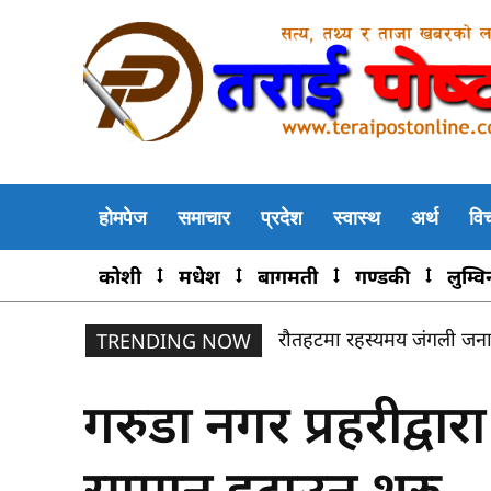
होमपेज
समाचार
प्रदेश
स्वास्थ
अर्थ
वि
कोशी
मधेश
बागमती
गण्डकी
लुम्वि
रौतहटमा रहस्यमय जंगली जनावरक
राैतहटमा वर्षौंदेखिको डुबान
TRENDING NOW
गरुडा नगर प्रहरीद्व
सामान हटाउन शुरु