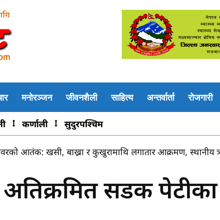
चार
मनोरञ्जन
जीवनशैली
साहित्य
अन्तर्वार्ता
रोजगारी
नी
कर्णाली
सुदुरपश्चिम
ो आतंक: खसी, बाख्रा र कुखुरामाथि लगातार आक्रमण, स्थानीय त्रस
ले बलेरीका किसान आक्रान्त, स्थायी पानी निकासको माग
ारा अतिक्रमित सडक पेटीका