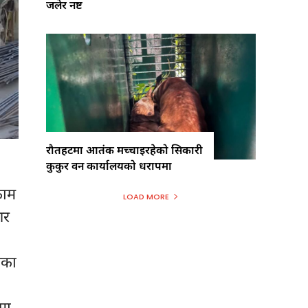
जलेर नष्ट
रौतहटमा आतंक मच्चाइरहेको सिकारी
कुकुर वन कार्यालयको धरापमा
काम
LOAD MORE
गर
एका
मा