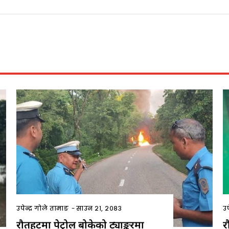
उपेन्द्र गोले तामाङ
-
साउन २१, २०८३
उप
रौतहटमा पेट्रोल बोकेको ट्याङ्करमा
र