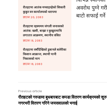
अवरोध पुग्ने ग
रौतहटमा आतंक मच्चाइरहेको सिकारी
कुकुर वन कार्यालयको धरापमा
बाटो सफाई गर्न
साउन २०, २०८३
रौतहटमा रहस्यमय जंगली जनावरको
आतंक: खसी, बाख्रा र कुखुरामाथि
लगातार आक्रमण, स्थानीय त्रसित
साउन १८, २०८३
राैतहटमा वर्षौंदेखिको डुबानले बलेरीका
किसान आक्रान्त, स्थायी पानी
निकासको माग
साउन १८, २०८३
Previous article
राैतहटकाे गरुडामा बुधबारबाट कपडा वितरण कार्यक्रमकाे शुरु
नगरभरी वितरण गरिने जयसवालकाे भनाई