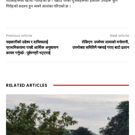
व्यक्तिहरूको खोजी गरिरहेको छ । पक्राउ परेका युवकहरूको हर्कतले उनीहरू कुनै
गिरोहको सदस्य हुन सक्ने आशंका गरिएको छ ।
Previous article
Next article
सहकारीको उद्देश्य र दायित्वलाई
रोकिएन उपमेयर लामाको मनोमानी,
प्राथमिकतामा राख्दै आर्थिक अनुशासन
उपभोक्ता समितिनै नबनाई गराए बाटो ढलान
कायम गर्नुपर्छ : पूर्वमन्त्री भट्टराई
RELATED ARTICLES