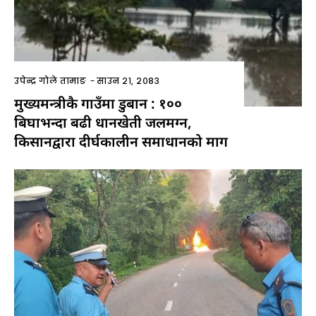
उपेन्द्र गोले तामाङ
-
साउन २१, २०८३
मुख्यमन्त्रीकै गाउँमा डुबान : १००
बिघाभन्दा बढी धानखेती जलमग्न,
किसानद्वारा दीर्घकालीन समाधानको माग