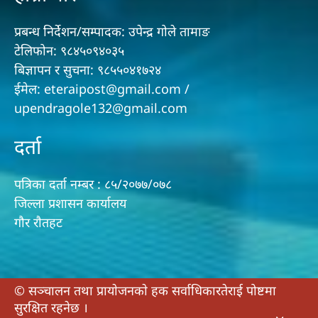
प्रबन्ध निर्देशन/सम्पादक: उपेन्द्र गोले तामाङ
टेलिफोन: ९८४५०९४०३५
बिज्ञापन र सुचना: ९८५५०४१७२४
ईमेल: eteraipost@gmail.com /
upendragole132@gmail.com
दर्ता
पत्रिका दर्ता नम्बर : ८५/२०७७/०७८
जिल्ला प्रशासन कार्यालय
गौर राैतहट
© सञ्चालन तथा प्रायाेजनकाे हक सर्वाधिकारतेराई पोष्टमा
सुरक्षित रहनेछ ।