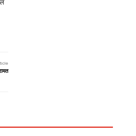
नल
ticle
बरामत