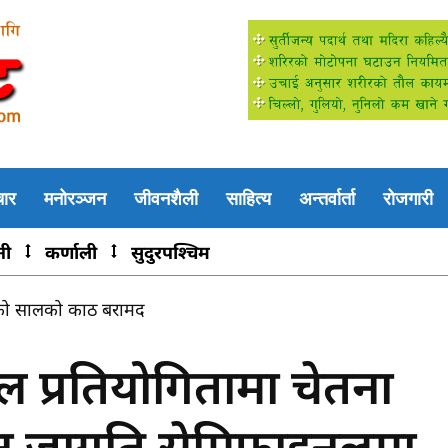
चार
मनोरञ्जन
जीवनशैली
साहित्य
अन्तर्वार्ता
रोजगारी
नी
कर्णाली
सुदुरपश्चिम
ो सालको काठ बरामद
पी स्वास्थ्य शिविर सम्पन्न, ४८५ जनाले लिए सेवा
ल प्रतियोगितामा चेतना
जन जागृति सेमिफाइनलमा