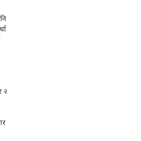
पनि
्धा
ा
र २
ार