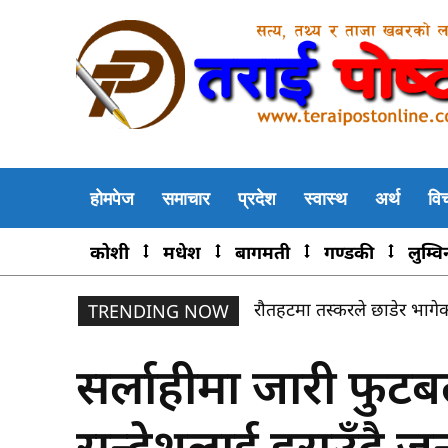
होमपेज
समाचार
प्रदेश
स्वास्थ
अर्थ
वि
कोशी
मधेश
बागमती
गण्डकी
लुम्वि
रौतहटमा तस्करले छाडेर भागेक
चन्द्रोदय साकोसको सप्ताहव्या
TRENDING NOW
सर्लाहीमा जारी फुटब
सन्देशलाई हराउँदै 