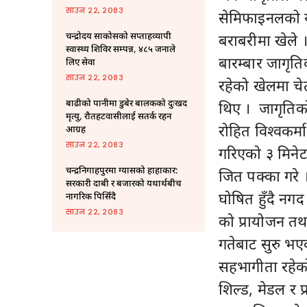
साउन २२, २०८३
सेमिफाइनलको या
चन्द्रोदय साकोसको सप्ताहव्यापी
बराबरीमा खेले । 
स्वास्थ्य शिविर सम्पन्न, ४८५ जनाले
बारम्बार जागृत
लिए सेवा
साउन २२, २०८३
रहेको खेलमा चे
बाढीको पानीमा डुबेर बालकको दुःखद
थिए । जागृतिक
मृत्यु, रौतहटवासीलाई सतर्क रहन
रोहित विश्वकर्
आग्रह
साउन २२, २०८३
गरिएको ३ मिनेटक
चन्द्रनिगाहपुरमा ग्यासको हाहाकार:
जित पक्का गरे 
सरकारी दाबी र बजारको यथार्थबीच
घोषित हुँदै नगद
नागरिक पिसिँदै
साउन २२, २०८३
को प्रायोजन तथ
गतेबाट सुरु भ
सहभागीता रहेको
शिल्ड, मेडल र प्