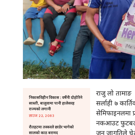
राजु लाे तामाङ
निकासविहीन विकास : वर्षेनी दोहोरिने
सर्लाही ७ कार्त
सास्ती, बालुवामा पानी हालेसरह
राज्यको लगानी
सेमिफाइनलमा प्
साउन २२, २०८३
नकआउट फुटबल 
रौतहटमा तस्करले छाडेर भागेको
जन जागृतिले चे
सालको काठ बरामद