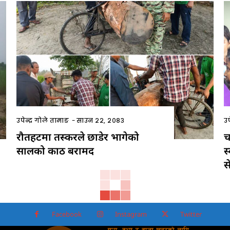
उपेन्द्र गोले तामाङ
-
साउन २२, २०८३
उप
रौतहटमा तस्करले छाडेर भागेको
च
सालको काठ बरामद
स
स
Facebook
Instagram
Twitter