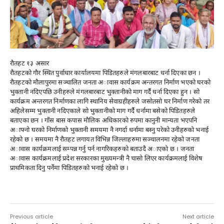
राैतहट १३ असार
राैतहटकाे गाैर स्थित पुर्वाधार कार्यालयमा पिडितहरुले मंगलबारबाट धर्ना दिएका छन ।
राैतहटकाे माैलापुरमा सञ्चालित जनता अावास कार्यक्रम अन्तरगत निर्माण भएकाे घरकाे
भुक्तानी नदिएपछि उनीहरुले मंगलबारबाट भुक्तानीकाे माग गर्दै धर्ना दिएका हुन । साे
कार्यक्रम अन्तरगत निर्माणका लागि स्थानिय सेवाग्रहीहरुले जसाेतसाे घर निर्माण गरेकाे तर
अहिलेसम्म भुक्तानी नदिएकाले साे भुक्तानीकाे माग गर्दै धर्नामा बसेकाे पिडितहरुले
बताएका छन । गाँस बास कपास माैलिक अधिकारकाे रुपमा कानुनी मान्यता भएपनि
अाफ्नाे घरकाे निर्माणकाे भुक्तानी समयमा नै नगर्दा धर्नामा बस्नु परेकाे उनीहरुकाे भनाई
रहेकाे छ । समयमा नै राैतहट लगायत विभिन्न जिल्लाहरुमा सञ्चालनमा रहेकाे जनता
अावास कार्यक्रमलाई सम्पन्न गर्नु पर्न नागरिकहरुकाे बताउदै अाएकाे छ । जनता
अावास कार्यक्रमलाई प्रदेश सरकारका मुख्यमन्त्री नै चासाे लिएर कार्यक्रमलाई विशेष
प्राथमिकता दिनु पर्नेमा पिडितहरुकाे भनाई रहेकाे छ ।
Previous article
Next article