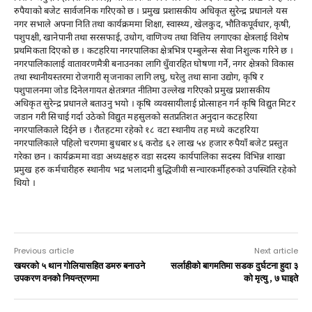
रुपैयाको बजेट सार्वजनिक गरिएको छ । प्रमुख प्रशासकीय अधिकृत सुरेन्द्र प्रधानले यस
नगर सभाले अफ्ना निति तथा कार्यक्रममा शिक्षा, स्वास्थ्य, खेलकुद, भौतिकपूर्वधार, कृषी,
पशुपक्षी, खानेपानी तथा सरसफाई, उधोग, वाणिज्य तथा वित्तिय लगाएका क्षेत्रलाई विशेष
प्रथमिकता दिएको छ । कटहरिया नगरपालिका क्षेत्रभित्र एम्बुलेन्स सेवा निशुल्क गरिने छ ।
नगरपालिकालाई वातावरणमैत्री बनाउनका लागि धुँवारहित घोषणा गर्ने, नगर क्षेत्रको विकास
तथा स्थानीयस्तरमा रोजगारी सृजनाका लागि लघु, घरेलु तथा साना उद्योग, कृषि र
पशुपालनमा जोड दिनेलगायत क्षेतत्रगत नीतिमा उल्लेख गरिएको प्रमुख प्रशासकीय
अधिकृत सुरेन्द्र प्रधानले बताउनु भयाे । कृषि व्यवसायीलाई प्रोत्साहन गर्न कृषि विद्युत मिटर
जडान गरी सिचाई गर्दा उठेको विद्युत महसुलको सतप्रतिशत अनुदान कटहरिया
नगरपालिकाले दिईने छ । रौतहटमा रहेको १८ वटा स्थानीय तह मध्ये कटहरिया
नगरपालिकाले पहिलो चरणमा बुधबार ४६ करोड ६२ लाख ५४ हजार रुपैयाँ बजेट प्रस्तुत
गरेका छन । कार्यक्रममा वडा अध्यक्षहरु वडा सदस्य कार्यपालिका सदस्य विभिन्न शाखा
प्रमुख हरु कर्मचारीहरु स्थानीय भद्र भलादमी बुद्धिजीवी सन्चारकर्मीहरुको उपस्थिति रहेको
थियो ।
Previous article
Next article
खयरको ५ थान गोलियासहित डमरु बनाउने
सर्लाहीकाे बागमतिमा सडक दुर्घटना हुदा ३
उपकरण वनको नियन्त्रणमा
काे मृत्यु , ७ घाइते