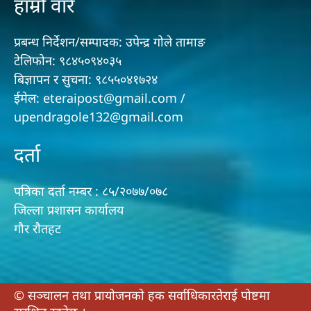
हाम्रो वारे
प्रबन्ध निर्देशन/सम्पादक: उपेन्द्र गोले तामाङ
टेलिफोन: ९८४५०९४०३५
बिज्ञापन र सुचना: ९८५५०४१७२४
ईमेल: eteraipost@gmail.com /
upendragole132@gmail.com
दर्ता
पत्रिका दर्ता नम्बर : ८५/२०७७/०७८
जिल्ला प्रशासन कार्यालय
गौर राैतहट
© सञ्चालन तथा प्रायाेजनकाे हक सर्वाधिकारतेराई पोष्टमा