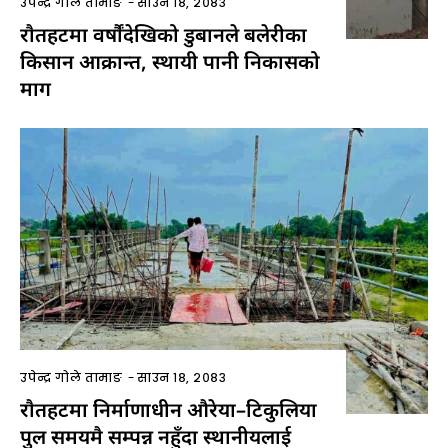
उपेन्द्र गोले तामाङ
-
साउन १८, २०८३
राैतहटमा वर्षौंदेखिको डुबानले बलेरीका
किसान आक्रान्त, स्थायी पानी निकासको
माग
उपेन्द्र गोले तामाङ
-
साउन १८, २०८३
राैतहटमा निर्माणाधीन औरेया–टिकुलिया
पुल समयमै सम्पन्न नहुँदा स्थानीयलाई