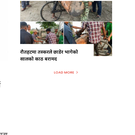
रौतहटमा तस्करले छाडेर भागेको
सालको काठ बरामद
LOAD MORE
व
मना