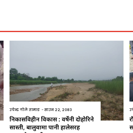
उपेन्द्र गोले तामाङ
-
साउन २२, २०८३
उप
निकासविहीन विकास : वर्षेनी दोहोरिने
र
सास्ती, बालुवामा पानी हालेसरह
स