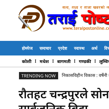
होमपेज
समाचार
प्रदेश
स्वास्थ
अर्थ
वि
कोशी
मधेश
बागमती
गण्डकी
लुम्वि
निकासविहीन विकास : वर्षेनी द
रौतहटमा तस्करले छाडेर भ
TRENDING NOW
रौतहट चन्द्रपुरले सो
सार्वजनिक बिदा