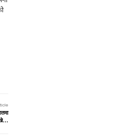
को
ticle
हातमा
ेखे…