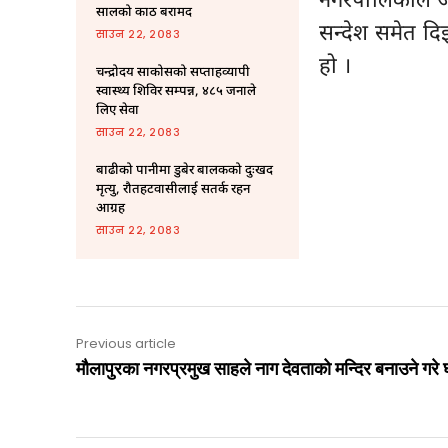
सालको काठ बरामद
सन्देश समेत द
साउन २२, २०८३
हो ।
चन्द्रोदय साकोसको सप्ताहव्यापी
स्वास्थ्य शिविर सम्पन्न, ४८५ जनाले
लिए सेवा
साउन २२, २०८३
बाढीको पानीमा डुबेर बालकको दुःखद
मृत्यु, रौतहटवासीलाई सतर्क रहन
आग्रह
साउन २२, २०८३
Previous article
मौलापुरका नगरप्रमुख साहले नाग देवताको मन्दिर बनाउने गरे