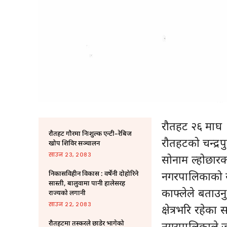
रौतहट २६ माघ
राैतहट गौरमा निःशुल्क एन्टी–रेबिज
रौतहटको चन्द्रप
खोप शिविर सञ्चालन
साउन २३, २०८३
सोनाम ल्होछारक
नगरपालिकाको सो
निकासविहीन विकास : वर्षेनी दोहोरिने
सास्ती, बालुवामा पानी हालेसरह
काफ्लेले बताउन
राज्यको लगानी
साउन २२, २०८३
क्षेत्रभरि रहेका 
रौतहटमा तस्करले छाडेर भागेको
नगरपालिकाले 