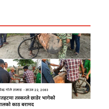
ेन्द्र गोले तामाङ
-
साउन २२, २०८३
ौतहटमा तस्करले छाडेर भागेको
ालको काठ बरामद