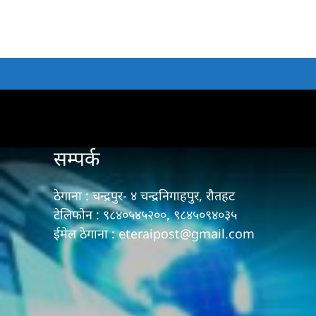
सम्पर्क
ठेगाना : चन्द्रपुर- ४ चन्द्रनिगाहपुर, रौतहट
टेलिफोन : ९८४०५४५२००, ९८४५०९४०३५
ईमेल ठेगाना : eteraipost@gmail.com