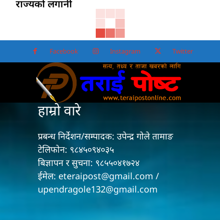
राज्यको लगानी
Facebook
Instagram
Twitter
हाम्रो वारे
प्रबन्ध निर्देशन/सम्पादक: उपेन्द्र गोले तामाङ
टेलिफोन: ९८४५०९४०३५
बिज्ञापन र सुचना: ९८५५०४१७२४
ईमेल: eteraipost@gmail.com /
upendragole132@gmail.com