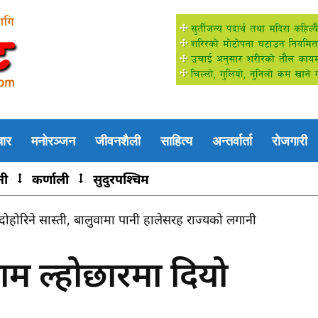
चार
मनोरञ्जन
जीवनशैली
साहित्य
अन्तर्वार्ता
रोजगारी
नी
कर्णाली
सुदुरपश्चिम
ोहोरिने सास्ती, बालुवामा पानी हालेसरह राज्यको लगानी
ागेको सालको काठ बरामद
नाम ल्होछारमा दियो