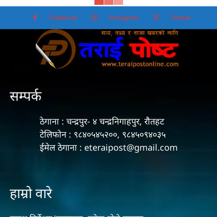
Facebook
Instagram
Twitter
सम्पर्क
ठेगाना : चन्द्रपुर- ४ चन्द्रनिगाहपुर, रौतहट
टेलिफोन : ९८४०५४५२००, ९८४५०९४०३५
ईमेल ठेगाना : eteraipost@gmail.com
हाम्रो वारे