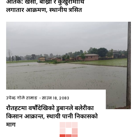
आतंक: खसी, बाख्रा र कुखुरामाथि
लगातार आक्रमण, स्थानीय त्रसित
उपेन्द्र गोले तामाङ
-
साउन १८, २०८३
राैतहटमा वर्षौंदेखिको डुबानले बलेरीका
किसान आक्रान्त, स्थायी पानी निकासको
माग