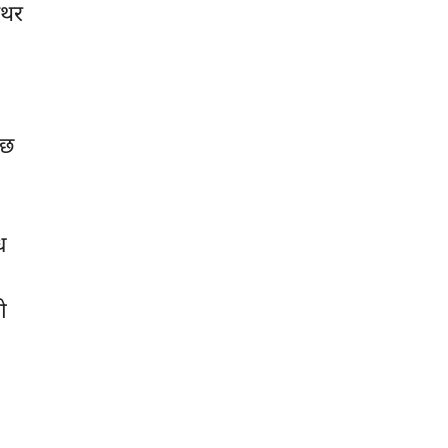
नथर
 छ
ध
ो