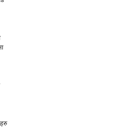
न
ना
त
हरु