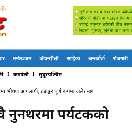
चार
मनोरञ्जन
जीवनशैली
साहित्य
अन्तर्वार्ता
रोजगारी
नी
कर्णाली
सुदुरपश्चिम
सिकारी कुकुर वन कार्यालयको धरापमा
ावै नुनथरमा पर्यटकको