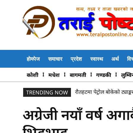
होमपेज
समाचार
प्रदेश
स्वास्थ
अर्थ
वि
कोशी
मधेश
बागमती
गण्डकी
लुम्वि
रौतहटमा आतंक मच्चाइरहेको 
TRENDING NOW
अग्रेजी नयाँ वर्ष अग
भिडभाड