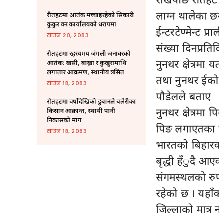
लाग्न थालेका छ
रौतहटमा आतंक मच्चाइरहेको सिकारी
कुकुर वन कार्यालयको धरापमा
ईन्टरटेण्मेन्ट प
साउन २०, २०८३
संख्या दिनप्रत
रौतहटमा रहस्यमय जंगली जनावरको
नुनथर क्षेत्रमा
आतंक: खसी, बाख्रा र कुखुरामाथि
लगातार आक्रमण, स्थानीय त्रसित
तथा नुनथर ईको 
साउन १८, २०८३
पौडेलले बताए
राैतहटमा वर्षौंदेखिको डुबानले बलेरीका
नुनथर क्षेत्रम
किसान आक्रान्त, स्थायी पानी
निकासको माग
पिङ लगाएतका म
साउन १८, २०८३
भारतको बिहारका
बृद्धी हँुदै आए
संगमस्थलको रुपम
रहेको छ । यहाँ
जिल्लाको मात्र