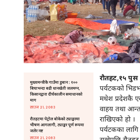
रौतहट,१५ पुस 
मुख्यमन्त्रीकै गाउँमा डुबान : १००
पर्यटकको भिडभ
बिघाभन्दा बढी धानखेती जलमग्न,
किसानद्वारा दीर्घकालीन समाधानको
मधेश प्रदेशकै
माग
वाहय तथा आन्तर
साउन २१, २०८३
राखिएको हो ।
रौतहटमा पेट्रोल बोकेको ट्याङ्करमा
भीषण आगलागी, ट्याङ्कर पूर्ण रूपमा
पर्यटकका लागि ब
जलेर नष्ट
राखेपछि रौतहट 
साउन २१, २०८३