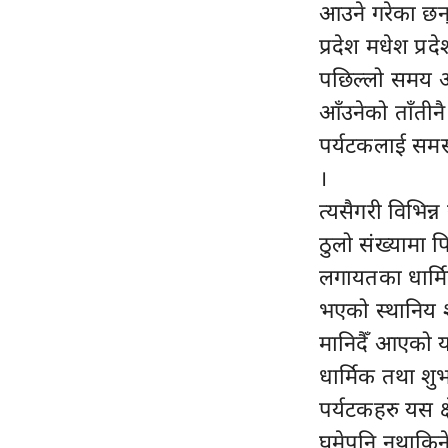
आउने गरेका छन्
प्रदेश मधेश प्र
पछिल्लो समय आ
आँउनेको ताँतीनै
पर्यटकलाई समस्
।
त्यसैगरी विभिन्न
ठुलो संख्यामा 
लगायतका धार्मिक
भएको स्थानिय श
मानिदैँ आएको य
धार्मिक तथा शुभ
पर्यटकहरु यस क्
घुमेपनि नथाकिने