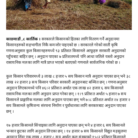
काठमाडौं ,८ कार्तिक ।
सरकारले किसानको हितका लागि वितरण गर्ने अनुदानमा
किसानहरुको सहभागीता निकै कमजोर पाइएको छ । सरकारले गरेको सातौं कृषि
गणनाअनुसार कुल किसानहरुमध्ये ९३ प्रतिशत किसानले आफूहरु सरकारी अनुदानको
पहुँचबाट बाहिर छन् । अनुदान पाएका ७ प्रतिशतमध्ये पनि आधा जतिले यस्तो अनुदान
रासायनिक मलका लागि मात्रै प्राप्त भएको बताएको गणनाले सार्वजनिक गरेको छ ।
कुल किसान परिवारमध्ये ३ लाख ८ हजार ५ सय किसान मात्रै अनुदान पाएका छन् भने ३८
लाख २२ हजार ३ सय किसान परिवार सरकारी अनुदानबाट बञ्चित छन् । गणनाअनुसार
अनुदान लिएकामध्ये पनि ४६।२ प्रतिशत अर्थात एक लाख ४२ हजार ६ सय किसानले
रासायनिक मलका लागि अनुदान प्राप्त गरेका छन् । १।९ प्रतिशत अर्थात ५ हजार ७ सय
किसानले प्राङ्गारिक मलका लागि अनुदान पाएका छन् भने ७।८ प्रतिशत अर्थात २४ हजार २
सय किसानले कृषिजन्य संरचना निर्माण र पूर्वाधारका लागि सरकारबाट अनुदान पाएका
छन् ।
१७ हजार किसानले सिंचाइका लागि अनुदान पाएका छन् भने ४ हजार ६ सय किसानले
भन्सार छुटका लागि अनुदान लिएका छन् । १४ हजार ७ सय किसानले विद्युत महसुलमा
अनुदान लिंदा एक लाख ८ हजार ८ सय अर्थात कुल संख्याको १५।२ प्रतिशत किसानले