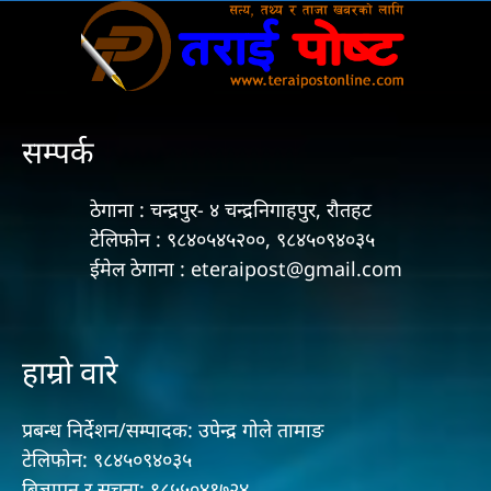
सम्पर्क
ठेगाना : चन्द्रपुर- ४ चन्द्रनिगाहपुर, रौतहट
टेलिफोन : ९८४०५४५२००, ९८४५०९४०३५
ईमेल ठेगाना : eteraipost@gmail.com
हाम्रो वारे
प्रबन्ध निर्देशन/सम्पादक: उपेन्द्र गोले तामाङ
टेलिफोन: ९८४५०९४०३५
बिज्ञापन र सुचना: ९८५५०४१७२४