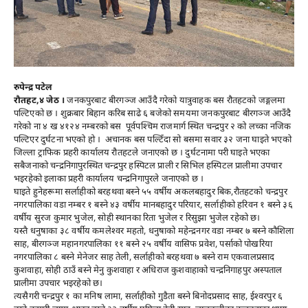
रुपेन्द्र पटेल
रौतहट,४ जेठ ।
जनकपुरबाट बीरगञ्ज आउँदै गरेको यात्रुवाहक बस रौतहटको जङ्गलमा
पल्टिएको छ । शुक्रबार बिहान करिब साढे ६ बजेको समयमा जनकपुरबाट बीरगञ्ज आउँदै
गरेको ना ४ ख
४१२४
नम्बरको बस पूर्वपश्चिम राजमार्ग स्थित चन्द्रपुर २ को लच्का नजिक
पल्टिएर दुर्घटना भएको हो । अचानक बस पल्टिँदा सो बसमा सवार ३२ जना घाइते भएको
जिल्ला ट्राफिक प्रहरी कार्यालय रौतहटले जनाएको छ । दुर्घटनामा परी घाइते भएका
सबैजनाको चन्द्रनिगापुरस्थित चन्द्रपुर हस्पिटल प्राली र सिभिल हस्पिटल प्रालीमा उपचार
भइरहेको इलाका प्रहरी कार्यालय चन्द्रनिगापुरले जनाएको छ ।
घाइते हुनेहरूमा सर्लाहीको बरहथवा बस्ने ५५ वर्षीय अकलबहादुर बिक,रौतहटको चन्द्रपुर
नगरपालिका वडा नम्बर १ बस्ने ४३ वर्षीय मानबहादुर परियार, सर्लाहीको हरिवन १ बस्ने ३६
वर्षीय सुरज कुमार भुजेल, सोही स्थानका रिता भुजेल र रिसुझा भुजेल रहेको छ।
यस्तै धनुषाका ३८ वर्षीय कमलेश्वर महतो, धनुषाको महेन्द्रनगर वडा नम्बर ७ बस्ने कौशिला
साह, बीरगञ्ज महानगरपालिका ११ बस्ने २५ वर्षीय वासिफ प्रवेश, पर्साको पोखरिया
नगरपालिका ८ बस्ने मेनेजर साह तेली, सर्लाहीको बरहथवा ७ बस्ने राम एकवालप्रसाद
कुशवाहा, सोही ठाउँ बस्ने मेनु कुशवाहा र अधिराज कुशवाहाको चन्द्रनिगाहपुर अस्पताल
प्रालीमा उपचार भइरहेको छ।
त्यसैगरी चन्द्रपुर १ का मनिष लामा, सर्लाहीको गुडैता बस्ने बिनोदप्रसाद साह, ईश्वरपुर ६