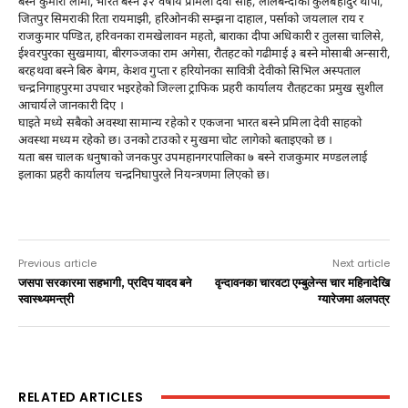
बस्ने कुमारी लामा, भारत बस्ने ३२ वर्षीय प्रमिला देवी साह, लालबन्दीका कुलबहादुर थापा,
जितपुर सिमराकी रिता रायमाझी, हरिओनकी सम्झना दाहाल, पर्साको जयलाल राय र
राजकुमार पण्डित, हरिवनका रामखेलावन महतो, बाराका दीपा अधिकारी र तुलसा चालिसे,
ईश्वरपुरका सुखमाया, बीरगञ्जका राम अगेसा, रौतहटको गढीमाई ३ बस्ने मोसाबी अन्सारी,
बरहथवा बस्ने बिरु बेगम, केशव गुप्ता र हरियोनका सावित्री देवीको सिभिल अस्पताल
चन्द्रनिगाहपुरमा उपचार भइरहेको जिल्ला ट्राफिक प्रहरी कार्यालय रौतहटका प्रमुख सुशील
आचार्यले जानकारी दिए ।
घाइते मध्ये सबैको अवस्था सामान्य रहेको र एकजना भारत बस्ने प्रमिला देवी साहको
अवस्था मध्यम रहेको छ। उनको टाउको र मुखमा चोट लागेको बताइएको छ ।
यता बस चालक धनुषाको जनकपुर उपमहानगरपालिका ७ बस्ने राजकुमार मण्डललाई
इलाका प्रहरी कार्यालय चन्द्रनिघापुरले नियन्त्रणमा लिएको छ।
Previous article
Next article
जसपा सरकारमा सहभागी, प्रदिप यादव बने
वृन्दावनका चारवटा एम्बुलेन्स चार महिनादेखि
स्वास्थ्यमन्त्री
ग्यारेजमा अलपत्र
RELATED ARTICLES