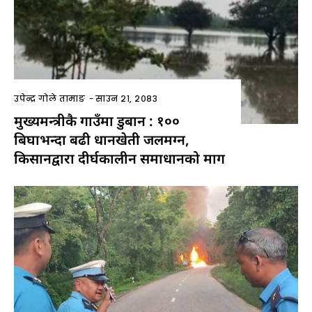
उपेन्द्र गोले तामाङ
-
साउन २१, २०८३
मुख्यमन्त्रीकै गाउँमा डुबान : १००
बिघाभन्दा बढी धानखेती जलमग्न,
किसानद्वारा दीर्घकालीन समाधानको माग