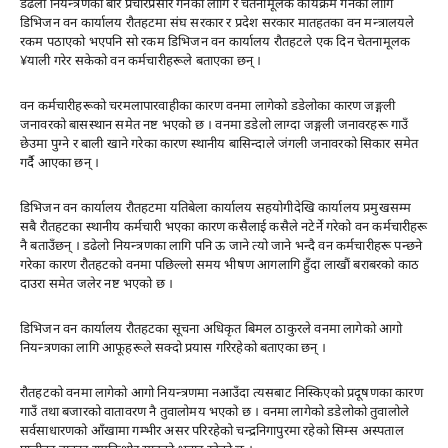
डढेलो नियन्त्रणका बारे प्रचारप्रसार गर्नको लागि र चेतनामूलक कार्यक्रम गर्नका लागि
डिभिजन वन कार्यालय रौतहटमा संघ सरकार र प्रदेश सरकार मातहतका वन मन्त्रालयले
रकम पठाएको भएपनि सो रकम डिभिजन वन कार्यालय रौतहटले एक दिन चेतनामूलक
¥याली गरेर सकेको वन कर्मचारीहरूले बताएका छन् ।
वन कर्मचारीहरूको चरमलापारवाहीका कारण वनमा लागेको डडेलोका कारण जङ्गली
जनावरको बासस्थान समेत नष्ट भएको छ । वनमा डडेलो लाग्दा जङ्गली जनावरहरू गाउँ
छेउमा पुग्ने र बाली खाने गरेका कारण स्थानीय बासिन्दाले जंगली जनावरको सिकार समेत
गर्दै आएका छन् ।
डिभिजन वन कार्यालय रौतहटमा यतिबेला कार्यालय सहयोगीदेखि कार्यालय प्रमुखसम्म
सबै रौतहटका स्थानीय कर्मचारी भएका कारण कसैलाई कसैले नटेर्ने गरेको वन कर्मचारीहरू
नै बताउँछन् । डढेलो नियन्त्रणका लागि पनि ऊ जाने त्यो जाने भन्दै वन कर्मचारीहरू पन्छने
गरेका कारण रौतहटको वनमा पछिल्लो समय भीषण आगलागि हुँदा लाखौं बराबरको काठ
दाउरा समेत जलेर नष्ट भएको छ ।
डिभिजन वन कार्यालय रौतहटका सूचना अधिकृत बिमल ठाकुरले वनमा लागेको आगो
नियन्त्रणका लागि आफूहरूले सक्दो प्रयास गरिरहेको बताएका छन् ।
रौतहटको वनमा लागेको आगो नियन्त्रणमा नआउँदा त्यसबाट निस्किएको प्रदूषणका कारण
गाउँ तथा बजारको वातावरण नै तुवालोमय भएको छ । वनमा लागेको डडेलोको तुवालोले
सर्वसाधारणको आँखामा गम्भीर असर परिरहेको चन्द्रनिगापुरमा रहेको सिम्स अस्पताल