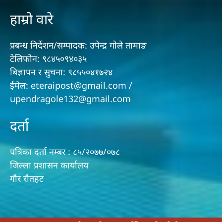
हाम्रो वारे
प्रबन्ध निर्देशन/सम्पादक: उपेन्द्र गोले तामाङ
टेलिफोन: ९८४५०९४०३५
बिज्ञापन र सुचना: ९८५५०४१७२४
ईमेल: eteraipost@gmail.com /
upendragole132@gmail.com
दर्ता
पत्रिका दर्ता नम्बर : ८५/२०७७/०७८
जिल्ला प्रशासन कार्यालय
गौर राैतहट