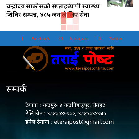
चन्द्रोदय साकोसको सप्ताहव्यापी स्वास्थ्य
शिविर सम्पन्न, ४८५ जनाले लिए सेवा
Facebook
Instagram
Twitter
सम्पर्क
ठेगाना : चन्द्रपुर- ४ चन्द्रनिगाहपुर, रौतहट
टेलिफोन : ९८४०५४५२००, ९८४५०९४०३५
ईमेल ठेगाना : eteraipost@gmail.com