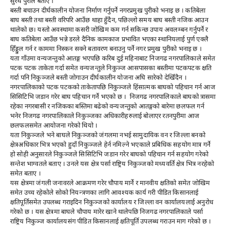
सुरथ पुरीले बताए ।
बस्ती बचाउन दीर्घकालीन योजना निर्माण गर्नुपर्ने नगरप्रमुख पुरीको भनाइ छ । कतिबेला
बाघ बस्ती तथा बस्ती वरिपरि आउँछ थाहा हुँदैन, पछिल्लो समय बाघ बस्ती नजिक आउन
थालेको छ। यस्तो अवस्थामा कसरी जोखिम कम गर्न सकिन्छ उपाय अवलम्बन गर्नुपर्ने र
बाघ कतिबेला आउँछ भन्ने डरले दैनिक कामकाज प्रभावित भएका स्थानियलाई पुर्ण एक्लै
हिँड्डुल गर्न र काममा निस्कन सक्ने बतावरण बनाउनु पर्ने नगर प्रमुख पुरीको भनाइ छ ।
यता गाँउमा वन्यजन्तुको आतङ्ग भएपछि करिब दुई महिनाबाट निजगढ नगरपालिकाले समेत
पटक पटक ताकेता गर्दा समेत वन्यजन्तुले निकुञ्ज आसपासका बस्तीमा पटकपटक क्षति
गर्दा पनि निकुञ्जले बस्ती जोगाउन दीर्घकालीन योजना अघि सारेको देखिँदैन ।
नगरपालिकाको पटक पटकको ताकेतापछि निकुञ्जले हिंसात्मक बाघको पहिचान गर्न आज
सिसिटिभि जडान गरेर बाघ पहिचान गर्ने भएको छ । निजगढ नगरपालिकाले बाघको त्रासमा
रहेका नगरबासी र नजिकका बस्तिमा बढेको वन्यजन्तुको आतङ्गको बारेमा छलफल गर्न
भनेर निजगढ नगरपालिकाले निकुञ्जका अधिकारीहरुलाई बोलाएर रतनपुरीमा आज
छलफलसमेत आयोजना गरेको थियो ।
यता निकुञ्जले भने बाघले निकुञ्जको जंगलमा नभई सामुदायिक वन र जिल्ला बनको
क्षेत्रअधिकार भित्र भएको हुदाँ निकुञ्जले हेर्न नमिल्ने भएकाले प्रबिधिक सहयोग मात्र गर्ने
हो सोही अनुसारले निकुञ्जले सिसिटिभि जडान गरेर बाघको पहिचान गर्न सहयोग गरेको
सन्तेश भाग्वतले बताए । उनले यस क्षेत्र पर्सा राष्ट्रिय निकुञ्जको मध्यवर्ति क्षेत्र भित्र नरहेको
समेत बताए ।
यस क्षेत्रमा जंगली जनावरले आक्रमण गरेर चौपाय मार्ने र मानवीय क्षतिको समेत जोखिम
समेत उच्च रहेकोले सोको नियन्त्रणका लागि आवश्यक कार्य गरी पीडित किसानलाई
क्षतिपूर्तिसमेत उपलब्ध गराइदिन निकुञ्जको कार्यालय र जिल्ला वन कार्यालयलाई अनुरोध
गरेको छ । यस क्षेत्रमा बाघले चौपाय मारेर खाने थालेपछि निजगढ नगरपालिकाले पर्सा
राष्ट्रिय निकुञ्ज कार्यालयसंग पीडित किसानलाई क्षतिपूर्ति उपलब्ध गराउन माग गरेको छ ।