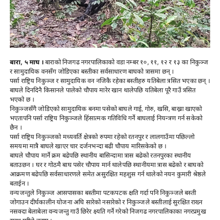
बारा, ५ माघ ।
बाराको निजगढ नगरपालिकाको वडा नम्बर १०, ११, १२ र १३ का निकुञ्ज
र सामुदायिक वनसँग जोडिएका बस्तीका सर्वसाधारण बाघको त्रासमा छन् ।
पर्सा राष्ट्रिय निकुञ्ज र सामुदायिक वन नजिकै रहेका बस्तीहरु यतिबेला त्रसित भएका छन् ।
बाघले दिनदिनै किसानले पालेको चौपाय मारेर खान थालेपछि यतिबेला पूरै गाउँ त्रसित
भएको छ ।
निकुञ्जसँगै जोडिएको सामुदायिक बनमा पसेको बाघले गाई, गोरु, खसि, बाख्रा खाएको
भएतापनि पर्सा राष्ट्रिय निकुञ्जले हिंसात्मक गतिविधि गर्ने बाघलाई नियन्त्रण गर्न सकेको
छैन ।
पर्सा राष्ट्रिय निकुञ्जको मध्यवर्ति क्षेत्रको रुपमा रहेको रतनपुर र लालगाउँमा पछिल्लो
समयमा मात्रै बाघले खाएर चार दर्जनभन्दा बढी चौपाय मारिसकेको छ ।
बाघले चौपाय मार्ने क्रम बढेपछि स्थानीय बासिन्दामा त्रास बढेको रतनपुरका स्थानीय
बताउछन । घर र गोठमै बाघ पसेर चौपाय मार्न थालेपछि स्थानीयमा त्रास बढेको र बाघको
आक्रमण बढेपछि सर्वसाधारणले समेत असुरक्षित महशुस गर्न थालेको नयन कुमारी श्रेष्ठले
बताईन ।
वन्यजन्तुले निकुञ्ज आसपासका बस्तीमा पटकपटक क्षति गर्दा पनि निकुञ्जले बस्ती
जोगाउन दीर्घकालीन योजना अघि सारेको नसारेको र निकुञ्जले बस्तीलाई सुरक्षित राख्न
नसक्दा बेलाबेला वन्यजन्तु गाउँ छिरेर क्ष्यति गर्ने गरेको निजगढ नगरपालिकाका नगरप्रमुख