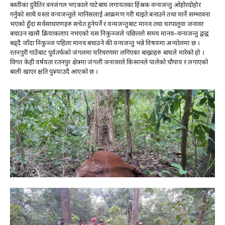
बस्तीका दुवैतिर वनजंगल भएकाले पाटेबाघ लगायतका हिंस्रक वन्यजन्तु ओहोरदोहोर
गर्नुको साथै यस्ता वन्यजन्तुले मानिसलाई आक्रमण गरी घाइते बनाउने तथा मार्ने सम्भावना
भएको हुँदा सर्वसाधारणहरु सचेत हुनेपर्ने र वन्यजन्तुबाट मानव तथा घरपालुवा जनावर
बचाउन खासै क्रियाकलाप नभएको यस निकुञ्जले पछिल्लो समय मानव–वन्यजन्तु द्वन्द्व
बढ्दै जाँदा निकुञ्ज पहिला मानव बचाउने की वन्यजन्तु भन्ने विषयमा अन्योलमा छ ।
रतनपुरी गाउँबाट पूर्वतर्फको जंगलमा चरिचरणमा लगिएका बाख्राहरु बाघले मारेको हो ।
विगत केही वर्षयता रतनपुर क्षेत्रमा जंगली जनावरले किसानले पालेको चौपाय र लगाएको
बाली खाएर क्षति पु¥याउदै आएको छ ।