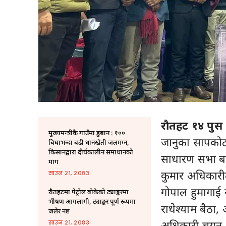
रौतहट १४ पुस 
मुख्यमन्त्रीकै गाउँमा डुबान : १००
जानुका सापकोटा
बिघाभन्दा बढी धानखेती जलमग्न,
किसानद्वारा दीर्घकालीन समाधानको
साधारण सभा बा
माग
कुमार अधिकारील
साउन २१, २०८३
गोपाल हुमागाई 
रौतहटमा पेट्रोल बोकेको ट्याङ्करमा
भीषण आगलागी, ट्याङ्कर पूर्ण रूपमा
राधेश्याम बैठा
जलेर नष्ट
अधिकारी चयन भ
साउन २१, २०८३