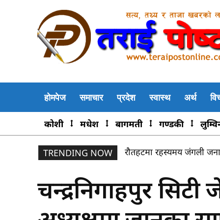
होमपेज
समाचार
प्रदेश
स्वास्थ
अर्थ
वि
कोशी
मधेश
बागमती
गण्डकी
लुम्वि
रौतहटमा रहस्यमय जंगली जना
TRENDING NOW
चन्द्रनिगाहपुर सिटी
अध्यक्षमा जानुका स