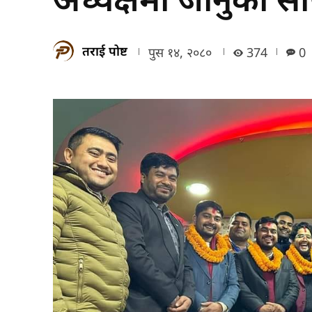
तराई पोष्ट
पुस १४, २०८०
374
0