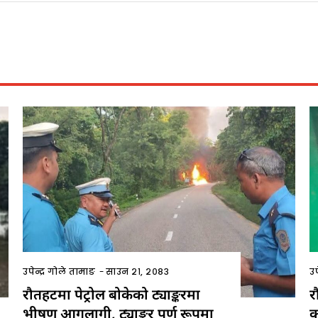
उपेन्द्र गोले तामाङ
-
साउन २१, २०८३
उप
रौतहटमा पेट्रोल बोकेको ट्याङ्करमा
र
भीषण आगलागी, ट्याङ्कर पूर्ण रूपमा
क