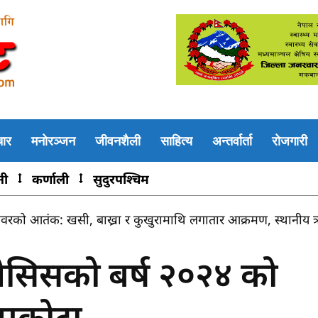
चार
मनोरञ्जन
जीवनशैली
साहित्य
अन्तर्वार्ता
रोजगारी
नी
कर्णाली
सुदुरपश्चिम
वरको आतंक: खसी, बाख्रा र कुखुरामाथि लगातार आक्रमण, स्थानीय त
 जेसिसको बर्ष २०२४ को
ापकोटा