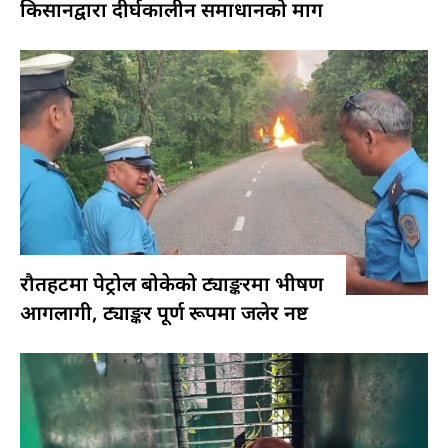
किसानद्वारा दीर्घकालीन समाधानको माग
रौतहटमा पेट्रोल बोकेको ट्याङ्करमा भीषण
आगलागी, ट्याङ्कर पूर्ण रूपमा जलेर नष्ट