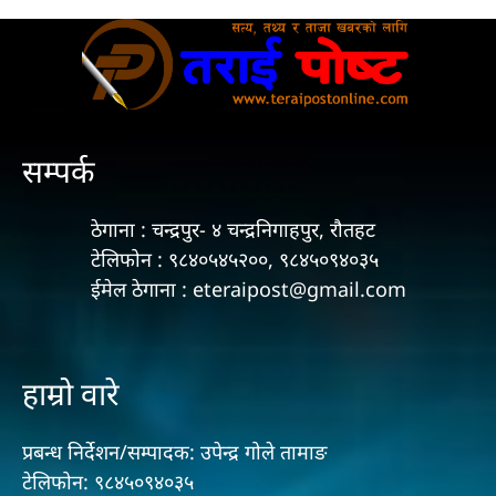
सम्पर्क
ठेगाना : चन्द्रपुर- ४ चन्द्रनिगाहपुर, रौतहट
टेलिफोन : ९८४०५४५२००, ९८४५०९४०३५
ईमेल ठेगाना : eteraipost@gmail.com
हाम्रो वारे
प्रबन्ध निर्देशन/सम्पादक: उपेन्द्र गोले तामाङ
टेलिफोन: ९८४५०९४०३५