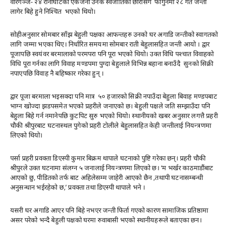
वीरगञ्ज- २४ रानीघाटका एकजना उनकै स्वजातिको छोरीसँग फागुनमा २८ गते जन्ती
लागेर बिहे हुने निश्चित भएको थियो।
सोहीअनुसार साेमबार साँझ बेहुली पक्षका आफन्तहरु उनको घर अगाडि जन्तीको स्वागतको
लागि जम्मा भएका थिए। निर्धारित समयमा सोमबार राती बेहुलासहित जन्ती आयो । द्वार
पूजापछि स्वयंवर बरमालाको परमपरा पनि पूरा भएको थियो। उक्त विधि पश्चात विवाहको
विधि पूरा गर्नका लागि विवाह मण्डपमा पुग्दा बेहुलाले विभिन्न बहाना बनाउँदै सुनको सिक्री
नपाएपछि विवाह नै बहिष्कार गरेका हुन् ।
द्वार पूजा बरमाला भइसक्दा पनि मात्र ५० हजारको सिक्री नपाउँदा बेहुला बिवाह मण्डपबाट
भाग्न खोज्दा झडपसमेत भएको प्रहरीले जनाएको छ। बेहुली पक्षले जति सम्झाउँदा पनि
बेहुला बिहे गर्न नमानेपछि कुटपिट सुरु भएको थियो। स्थानीयको खबर अनुसार लगत्तै प्रहरी
चौकी श्रीपुरबाट घटनास्थल पुगेको प्रहरी टोलीले बेहुलासहित केही जन्तीलाई नियन्त्रणमा
लिएको थियो।
पर्सा प्रहरी प्रवक्ता डिएस्पी कुमार बिक्रम थापाले घटनाको पुष्टि गरेका छन्। प्रहरी चौकी
श्रीपुरले उक्त घटनामा संलग्न ५ जनालाई नियन्त्रणमा लिएको छ। ‘म भर्खर काठमाडाैंबाट
आएको छु, पीडितको तर्फ बाट अहिलेसम्म जाहेरी आएको छैन ,तथापी घटनासम्बन्धी
अनुसन्धान भईरहेको छ,’ प्रवक्ता तथा डिएस्पी थापाले भने ।
यसरी घर अगाडि आएर पनि बिहे नभएर जन्ती फिर्ता गएको कारण सामाजिक प्रतिष्ठामा
असर परेको भन्दै बेहुली पक्षको घरमा रुवाबासी भएको स्थानीयहरूले बताएका छन।