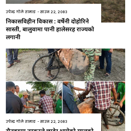
उपेन्द्र गोले तामाङ
-
साउन २२, २०८३
निकासविहीन विकास : वर्षेनी दोहोरिने
सास्ती, बालुवामा पानी हालेसरह राज्यको
लगानी
उपेन्द्र गोले तामाङ
-
साउन २२, २०८३
रौतहटमा तस्करले छाडेर भागेको सालको